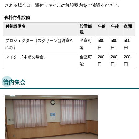
される場合は、添付ファイルの施設案内をご確認ください。
有料付帯設備
付帯設備名
設置部
午前
午後
夜間
屋
プロジェクター（スクリーンは洋室A
全室可
500
500
500
のみ）
能
円
円
円
マイク（2本超の場合）
全室可
200
200
200
能
円
円
円
管内集会