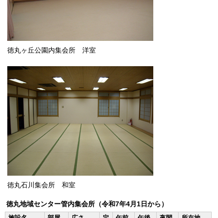
徳丸ヶ丘公園内集会所 洋室
徳丸石川集会所 和室
徳丸地域センター管内集会所（令和7年4月1日から）
施設名
部屋
広さ
定
午前
午後
夜間
所在地