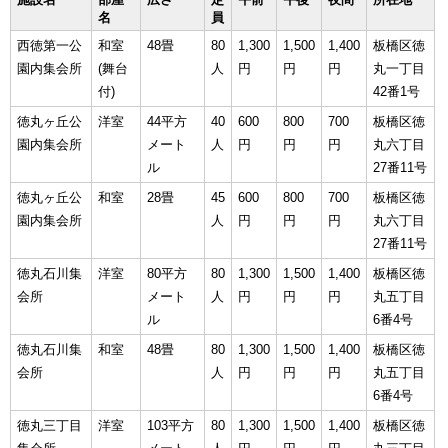
名
員
西徳第一公
和室
48畳
80
1,300
1,500
1,400
板橋区徳
園内集会所
(舞台
人
円
円
円
丸一丁目
付)
42番1号
徳丸ヶ丘公
洋室
44平方
40
600
800
700
板橋区徳
園内集会所
メート
人
円
円
円
丸六丁目
ル
27番11号
徳丸ヶ丘公
和室
28畳
45
600
800
700
板橋区徳
園内集会所
人
円
円
円
丸六丁目
27番11号
徳丸石川集
洋室
80平方
80
1,300
1,500
1,400
板橋区徳
会所
メート
人
円
円
円
丸五丁目
ル
6番4号
徳丸石川集
和室
48畳
80
1,300
1,500
1,400
板橋区徳
会所
人
円
円
円
丸五丁目
6番4号
徳丸三丁目
洋室
103平方
80
1,300
1,500
1,400
板橋区徳