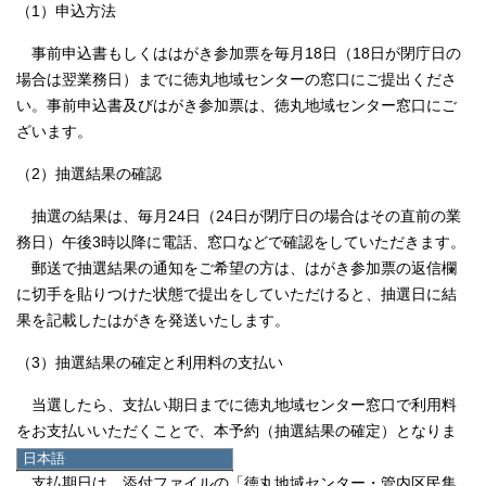
（1）申込方法
事前申込書もしくははがき参加票を毎月18日（18日が閉庁日の
場合は翌業務日）までに徳丸地域センターの窓口にご提出くださ
い。事前申込書及びはがき参加票は、徳丸地域センター窓口にご
ざいます。
（2）抽選結果の確認
抽選の結果は、毎月24日（24日が閉庁日の場合はその直前の業
務日）午後3時以降に電話、窓口などで確認をしていただきます。
郵送で抽選結果の通知をご希望の方は、はがき参加票の返信欄
に切手を貼りつけた状態で提出をしていただけると、抽選日に結
果を記載したはがきを発送いたします。
（3）抽選結果の確定と利用料の支払い
当選したら、支払い期日までに徳丸地域センター窓口で利用料
をお支払いいただくことで、本予約（抽選結果の確定）となりま
す。
日本語
日本語
支払期日は、添付ファイルの「徳丸地域センター・管内区民集