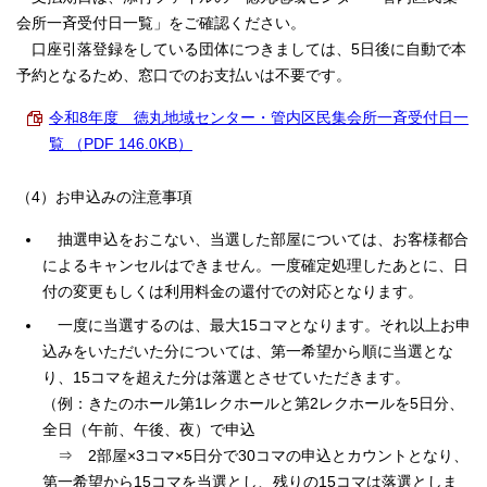
English
会所一斉受付日一覧」をご確認ください。
한국어
口座引落登録をしている団体につきましては、5日後に自動で本
简体中文
予約となるため、窓口でのお支払いは不要です。
繁體中文
令和8年度 徳丸地域センター・管内区民集会所一斉受付日一
覧 （PDF 146.0KB）
（4）お申込みの注意事項
抽選申込をおこない、当選した部屋については、お客様都合
によるキャンセルはできません。一度確定処理したあとに、日
付の変更もしくは利用料金の還付での対応となります。
一度に当選するのは、最大15コマとなります。それ以上お申
込みをいただいた分については、第一希望から順に当選とな
り、15コマを超えた分は落選とさせていただきます。
（例：きたのホール第1レクホールと第2レクホールを5日分、
全日（午前、午後、夜）で申込
⇒ 2部屋×3コマ×5日分で30コマの申込とカウントとなり、
第一希望から15コマを当選とし、残りの15コマは落選としま