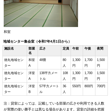
和室
地域センター集会室（令和7年4月1日から）
施設名
部屋
広さ
定員
午前
午後
夜間
名
徳丸地域セン
和室
48畳
80
1,300
1,700
1,500
ター
A
人
円
円
円
徳丸地域セン
洋室
138平方メー
108
1,300
1,700
1,500
ター
A
トル
人
円
円
円
徳丸地域セン
洋室
57平方メート
36
550円
800円
700円
ター
B
ル
人
注：貸室によっては、記載している部屋の広さや利用できる人数
が実際の使い勝手とは異なる場合があります。貸室の詳細を把握