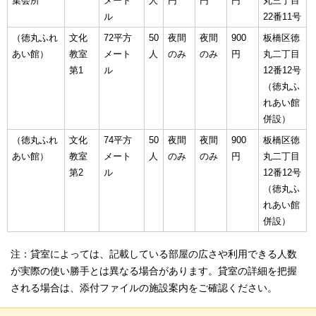
集会所
メート
人
円
円
円
丸三丁目
ル
22番11号
（徳丸ふれ
文化
72平方
50
夜間
夜間
900
板橋区徳
あい館）
教室
メート
人
のみ
のみ
円
丸二丁目
第1
ル
12番12号
（徳丸ふ
れあい館
併設）
（徳丸ふれ
文化
74平方
50
夜間
夜間
900
板橋区徳
あい館）
教室
メート
人
のみ
のみ
円
丸二丁目
第2
ル
12番12号
（徳丸ふ
れあい館
併設）
注：貸室によっては、記載している部屋の広さや利用できる人数
が実際の使い勝手とは異なる場合があります。貸室の詳細を把握
される場合は、添付ファイルの施設案内をご確認ください。