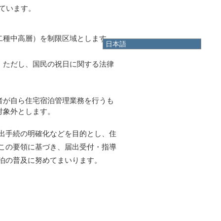
ています。
二種中高層）を制限区域とします。
日本語
日本語
。ただし、国民の祝日に関する法律
English
한국어
简体中文
繁體中文
者が自ら住宅宿泊管理業務を行うも
対象外とします。
出手続の明確化などを目的とし、住
この要領に基づき、届出受付・指導
泊の普及に努めてまいります。