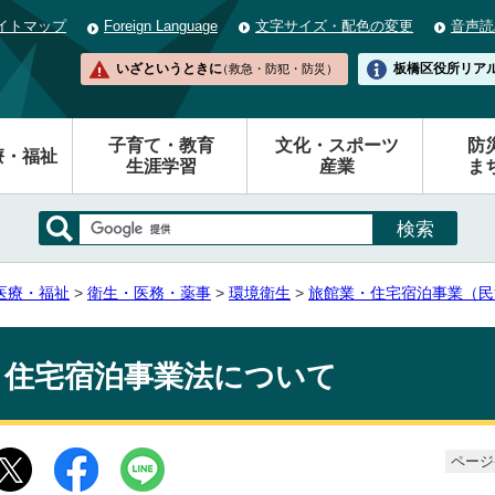
イトマップ
Foreign Language
文字サイズ・配色の変更
音声読
いざというときに
板橋区役所
リア
（救急・防犯・防災）
子育て・教育
文化・スポーツ
防
療・福祉
生涯学習
産業
ま
医療・福祉
>
衛生・医務・薬事
>
環境衛生
>
旅館業・住宅宿泊事業（民
住宅宿泊事業法について
ページ番