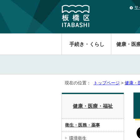
サ
手続き・くらし
健康・医
現在の位置：
トップページ
>
健康・
健康・医療・福祉
衛生・医務・薬事
環境衛生