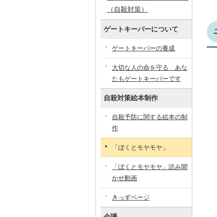
（自殺対策）
ゲートキーパーについて
ゲートキーパーの養成
大切な人の命を守る あな
たもゲートキーパーです
自殺対策絵本制作
自殺予防に関する絵本の制
作
「ぼくとモヤモヤ」
「ぼくとモヤモヤ」読み聞
かせ動画
きっずページ
会議