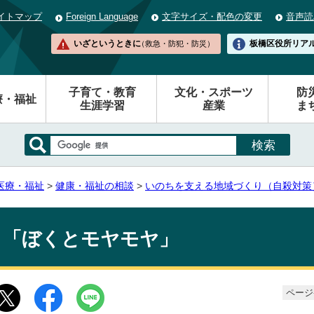
イトマップ
Foreign Language
文字サイズ・配色の変更
音声読
いざというときに
板橋区役所
リア
（救急・防犯・防災）
子育て・教育
文化・スポーツ
防
療・福祉
生涯学習
産業
ま
医療・福祉
>
健康・福祉の相談
>
いのちを支える地域づくり（自殺対策
「ぼくとモヤモヤ」
ページ番