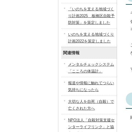
「いのちを支える地域づく
り計画2025 板橋区自殺予
防対策」を策定しました
いのちを支える地域づくり
計画2022を策定しました
関連情報
メンタルチェックシステム
「こころの体温計」
報道や情報に触れてつらい
気持ちになったら
大切な人を自死（自殺）で
亡くされた方へ
NPO法人「自殺対策支援セ
ンターライフリンク」と協