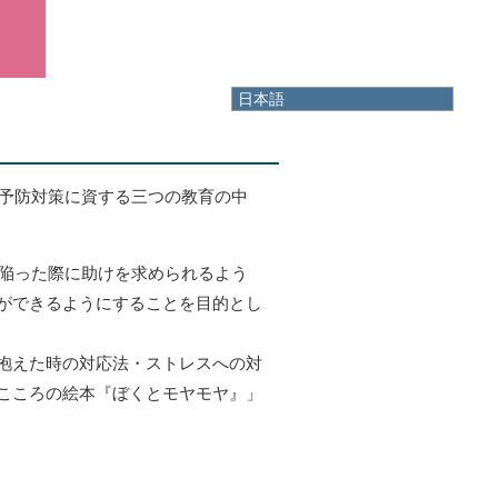
日本語
日本語
English
한국어
简体中文
殺予防対策に資する三つの教育の中
繁體中文
に陥った際に助けを求められるよう
ができるようにすることを目的とし
抱えた時の対応法・ストレスへの対
こころの絵本『ぼくとモヤモヤ』」