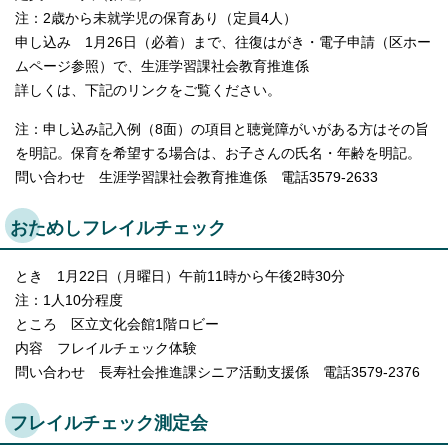
English
注：2歳から未就学児の保育あり（定員4人）
한국어
申し込み 1月26日（必着）まで、往復はがき・電子申請（区ホー
简体中文
ムページ参照）で、生涯学習課社会教育推進係
繁體中文
詳しくは、下記のリンクをご覧ください。
注：申し込み記入例（8面）の項目と聴覚障がいがある方はその旨
を明記。保育を希望する場合は、お子さんの氏名・年齢を明記。
問い合わせ 生涯学習課社会教育推進係 電話3579-2633
おためしフレイルチェック
とき 1月22日（月曜日）午前11時から午後2時30分
注：1人10分程度
ところ 区立文化会館1階ロビー
内容 フレイルチェック体験
問い合わせ 長寿社会推進課シニア活動支援係 電話3579-2376
フレイルチェック測定会