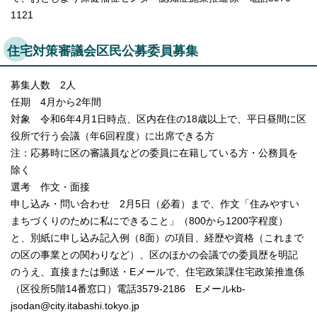
1121
住宅対策審議会区民公募委員募集
募集人数 2人
任期 4月から2年間
対象 令和6年4月1日時点、区内在住の18歳以上で、平日昼間に区
役所で行う会議（年6回程度）に出席できる方
注：応募時に区の審議員などの委員に在籍している方・公務員を
除く
選考 作文・面接
申し込み・問い合わせ 2月5日（必着）まで、作文「住みやすい
まちづくりのために私にできること」（800から1200字程度）
と、別紙に申し込み記入例（8面）の項目、経歴や資格（これまで
の区の事業との関わりなど）、区のほかの会議での委員歴を明記
のうえ、直接または郵送・Eメールで、住宅政策課住宅政策推進係
（区役所5階14番窓口）電話3579-2186 Eメールkb-
jsodan@city.itabashi.tokyo.jp