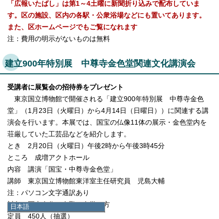
「広報いたばし」は第1～4土曜に新聞折り込みで配布していま
す。区の施設、区内の各駅・公衆浴場などにも置いてあります。
また、区ホームページでもご覧になれます
注：費用の明示がないものは無料
建立900年特別展 中尊寺金色堂関連文化講演会
受講者に展覧会の招待券をプレゼント
東京国立博物館で開催される「建立900年特別展 中尊寺金色
堂」（1月23日（火曜日）から4月14日（日曜日））に関連する講
演会を行います。本展では、国宝の仏像11体の展示・金色堂内を
荘厳していた工芸品などを紹介します。
とき 2月20日（火曜日）午後2時から午後3時45分
ところ 成増アクトホール
内容 講演「国宝・中尊寺金色堂」
講師 東京国立博物館東洋室主任研究員 児島大輔
注：パソコン文字通訳あり
対象 区内在住・在勤・在学の方
日本語
日本語
定員 450人（抽選）