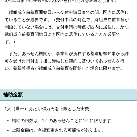
3月31日までに手数料の支払いを行った方を対象とします。
English
한국어
縁組成立前養育開始日から交付申請日までの間、区内に居住し
简体中文
ていることが必要です。（交付申請の時点で、縁組成立前養育が
繁體中文
開始していない場合には、交付申請の時点で区内に居住し、かつ
縁組成立前養育開始日にも区内に居住していることが必要で
す。）
また、あっせん機関が、事業所が所在する都道府県知事から許
可を受けた日付より後に締結した契約に基づいてあっせんを行
い、養親希望者が縁組成立前養育を開始した場合に限ります。
補助金額
1人（世帯）あたり60万円を上限とした実費
補助の回数は、1回のあっせんごとに1回に限ります。
上限金額は、今後変更される可能性があります。