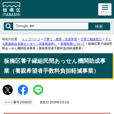
メニュー
現在の位置：
トップページ
>
子育て・教育・生涯学習
>
子育て相談窓口
>
子ど
も家庭総合支援センター（児童相談所）
>
里親制度について
> 板橋区養子縁組民
間あっせん機関助成事業（養親希望者手数料負担軽減事業）
板橋区養子縁組民間あっせん機関助成事
業（養親希望者手数料負担軽減事業）
ページ番号1050035
更新日 2026年3月2日