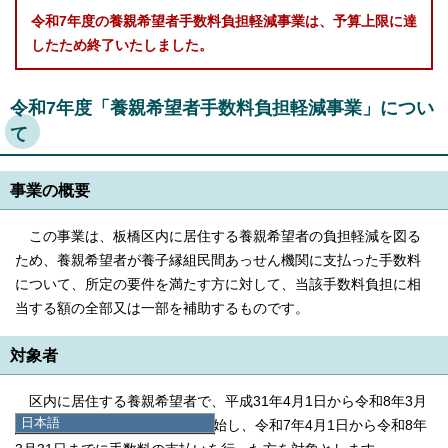
令和7年度の養親希望者手数料負担軽減事業は、予算上限に達
したため終了いたしました。
令和7年度「養親希望者手数料負担軽減事業」につい
て
事業の概要
この事業は、板橋区内に居住する養親希望者の負担軽減を図る
ため、養親希望者が養子縁組民間あっせん機関に支払った手数料
について、所定の要件を満たす方に対して、当該手数料負担に相
当する額の全部又は一部を補助するものです。
対象者
区内に居住する養親希望者で、平成31年4月1日から令和8年3月
日本語
31日までに縁組成立前養育を開始し、令和7年4月1日から令和8年
日本語