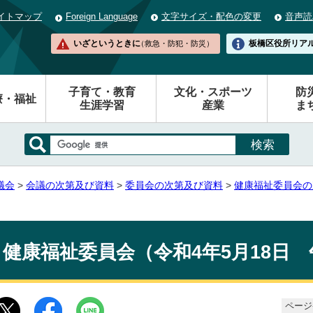
イトマップ
Foreign Language
文字サイズ・配色の変更
音声読
いざというときに
板橋区役所
リア
（救急・防犯・防災）
子育て・教育
文化・スポーツ
防
療・福祉
生涯学習
産業
ま
議会
>
会議の次第及び資料
>
委員会の次第及び資料
>
健康福祉委員会の
健康福祉委員会（令和4年5月18日 
ページ番