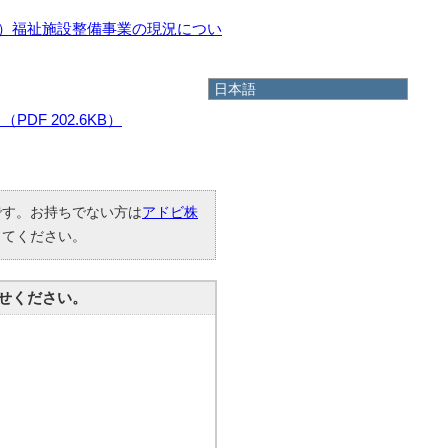
児）福祉施設整備事業の現況につい
日本語
日本語
DF 202.6KB）
English
한국어
简体中文
繁體中文
要です。お持ちでない方は
アドビ株
してください。
せください。