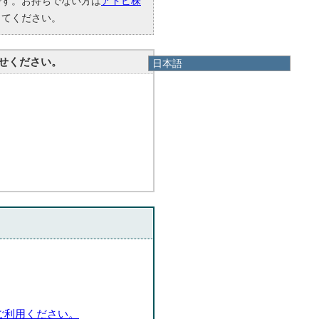
要です。お持ちでない方は
アドビ株
してください。
せください。
日本語
日本語
English
한국어
简体中文
繁體中文
ご利用ください。