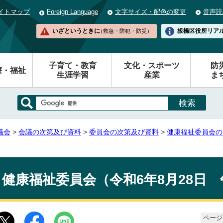
イトマップ
Foreign Language
文字サイズ・配色の変更
音声読
いざというときに
板橋区役所
リア
（救急・防犯・防災）
子育て・教育
文化・スポーツ
防
療・福祉
生涯学習
産業
ま
議会
>
会議の次第及び資料
>
委員会の次第及び資料
>
健康福祉委員会の
健康福祉委員会（令和6年8月28日 
ページ番