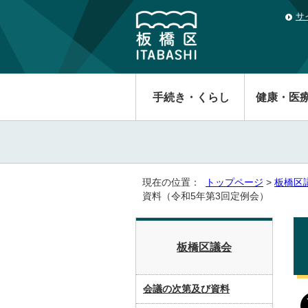
サ
手続き・くらし
健康・医
現在の位置：
トップページ
>
板橋区
資料（令和5年第3回定例会）
板橋区議会
会議の次第及び資料