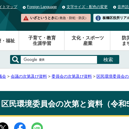
イトマップ
Foreign Language
文字サイズ・配色の変更
音声読
いざというときに
板橋区役所
リア
（救急・防犯・防災）
子育て・教育
文化・スポーツ
防
療・福祉
生涯学習
産業
ま
議会
>
会議の次第及び資料
>
委員会の次第及び資料
>
区民環境委員会の
区民環境委員会の次第と資料（令和