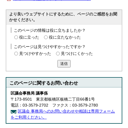
English
한국어
より良いウェブサイトにするために、ページのご感想をお聞
简体中文
かせください。
繁體中文
このページの情報は役に立ちましたか？
役に立った
役に立たなかった
このページは見つけやすかったですか？
見つけやすかった
見つけにくかった
送信
このページに関する
お問い合わせ
区議会事務局 議事係
〒173-8501 東京都板橋区板橋二丁目66番1号
電話：03-3579-2702 ファクス：03-3579-2780
区議会 事務局へのお問い合わせや相談は専用フォーム
をご利用ください。