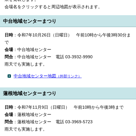
English
会場名をクリックすると周辺地図が表示されます。
한국어
简体中文
中台地域センターまつり
繁體中文
日時
：令和7年10月26日（日曜日） 午前10時から午後3時30分ま
で
会場
：中台地域センター
問合
：中台地域センター 電話 03-3932-9990
雨天でも実施します。
中台地域センター地図
（外部リンク）
蓮根地域センターまつり
日時
：令和7年11月9日（日曜日） 午前10時から午後3時まで
会場
：蓮根地域センター
問合
：蓮根地域センター 電話 03-3969-5723
雨天でも実施します。