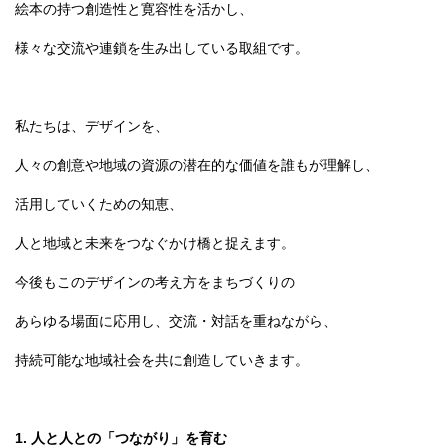
絵本の持つ創造性と寛容性を活かし、
English
한국어
様々な交流や連鎖を生み出している取組です。
简体中文
繁體中文
私たちは、デザインを、
人々の創意や地域の資源の潜在的な価値を誰もが理解し、
活用していくための知恵、
人と地域と未来をつなぐかけ橋と捉えます。
今後もこのデザインの考え方をまちづくりの
あらゆる場面に応用し、交流・対話を重ねながら、
持続可能な地域社会を共に創造していきます。
1. 人と人との「つながり」を育む