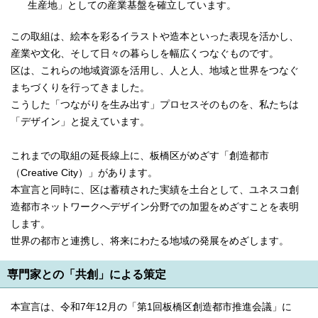
生産地」としての産業基盤を確立しています。
この取組は、絵本を彩るイラストや造本といった表現を活かし、
産業や文化、そして日々の暮らしを幅広くつなぐものです。
区は、これらの地域資源を活用し、人と人、地域と世界をつなぐ
まちづくりを行ってきました。
こうした「つながりを生み出す」プロセスそのものを、私たちは
「デザイン」と捉えています。
これまでの取組の延長線上に、板橋区がめざす「創造都市
（Creative City）」があります。
本宣言と同時に、区は蓄積された実績を土台として、ユネスコ創
造都市ネットワークへデザイン分野での加盟をめざすことを表明
します。
世界の都市と連携し、将来にわたる地域の発展をめざします。
専門家との「共創」による策定
本宣言は、令和7年12月の「第1回板橋区創造都市推進会議」に