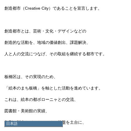
創造都市（Creative City）であることを宣言します。
創造都市とは、芸術・文化・デザインなどの
創造的な活動を、地域の価値創出、課題解決、
人と人の交流につなげ、その取組を継続する都市です。
板橋区は、その実現のため、
「絵本のまち板橋」を軸とした活動を進めています。
これは、絵本の都ボローニャとの交流、
図書館・美術館の実績、
印刷・製本などのものづくり基盤を土台に、
日本語
日本語