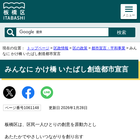
メニュー
現在の位置：
トップページ
>
区政情報
>
区の政策
>
都市宣言・平和事業
> みん
なに かけ橋 いたばし創造都市宣言
みんなに かけ橋 いたばし創造都市宣言
ページ番号1061148
更新日 2026年1月28日
板橋区は、区民一人ひとりの創意を原動力とし
あたたかでやさしいつながりを創り出す