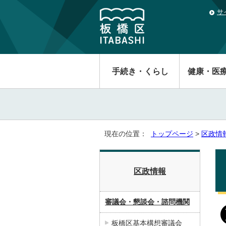
サ
手続き・くらし
健康・医
現在の位置：
トップページ
>
区政情
区政情報
審議会・懇談会・諮問機関
板橋区基本構想審議会