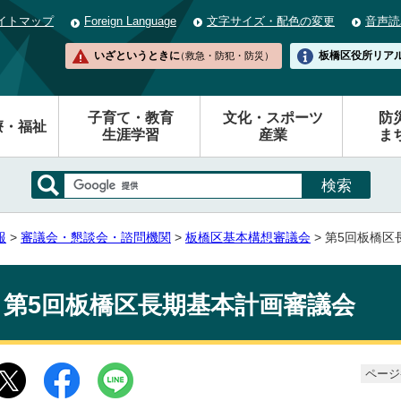
イトマップ
Foreign Language
文字サイズ・配色の変更
音声読
いざというときに
板橋区役所
リア
（救急・防犯・防災）
子育て・教育
文化・スポーツ
防
療・福祉
生涯学習
産業
ま
報
>
審議会・懇談会・諮問機関
>
板橋区基本構想審議会
> 第5回板橋
第5回板橋区長期基本計画審議会
ページ番