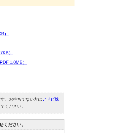
KB）
）
7KB）
F 1.0MB）
要です。お持ちでない方は
アドビ株
してください。
せください。