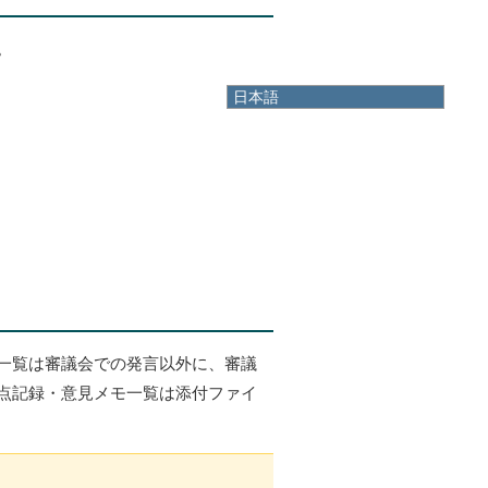
。
日本語
日本語
English
한국어
简体中文
繁體中文
一覧は審議会での発言以外に、審議
点記録・意見メモ一覧は添付ファイ