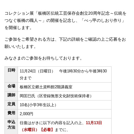
English
한국어
コレクション展「板橋区伝統工芸保存会創立20周年記念～伝統を
简体中文
つなぐ板橋の職人～」の開催を記念し、「べっ甲のしおり作り」
繁體中文
を開催します。
ご参加をご希望される方は、下記の詳細をご確認の上ご応募をお
願いいたします。
みなさまのご参加をお待ちしております。
日時
11月24日（日曜日） 午後1時30分から午後3時30
分まで
会場
板橋区立郷土資料館2階講義室
講師
岡匡巳氏（区登録無形文化財技術保持者）
定員
10名(小学3年生以上）
費用
2,000円
申込
往復はがきに以下の内容を記入の上、
11月13日
方法
（水曜日）【必着】
までに、