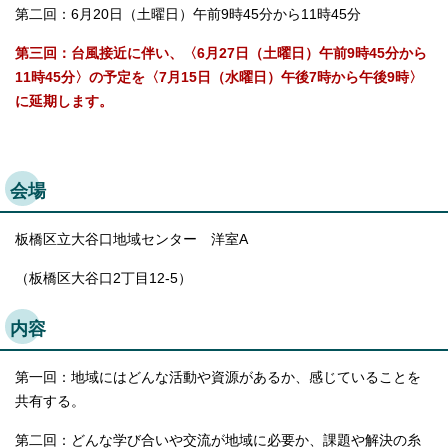
English
第二回：6月20日（土曜日）午前9時45分から11時45分
한국어
简体中文
第三回：台風接近に伴い、〈6月27日（土曜日）午前9時45分から
繁體中文
11時45分〉の予定を〈7月15日（水曜日）午後7時から午後9時〉
に延期します。
会場
板橋区立大谷口地域センター 洋室A
（板橋区大谷口2丁目12-5）
内容
第一回：地域にはどんな活動や資源があるか、感じていることを
共有する。
第二回：どんな学び合いや交流が地域に必要か、課題や解決の糸