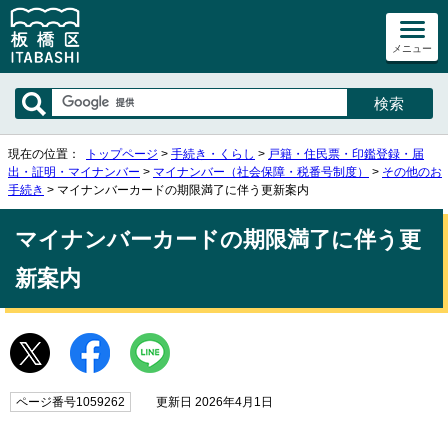
メニュー
現在の位置：
トップページ
>
手続き・くらし
>
戸籍・住民票・印鑑登録・届
出・証明・マイナンバー
>
マイナンバー（社会保障・税番号制度）
>
その他のお
手続き
> マイナンバーカードの期限満了に伴う更新案内
マイナンバーカードの期限満了に伴う更
新案内
ページ番号1059262
更新日 2026年4月1日