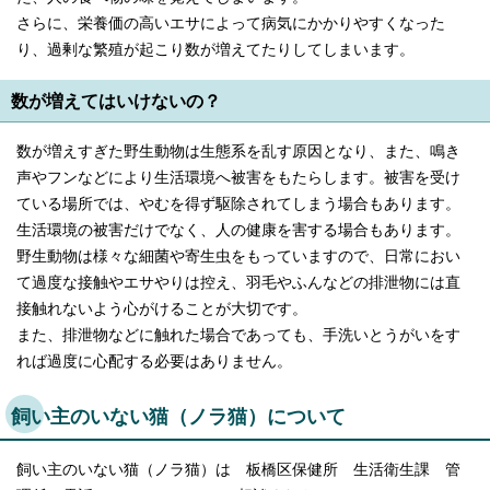
English
さらに、栄養価の高いエサによって病気にかかりやすくなった
한국어
り、過剰な繁殖が起こり数が増えてたりしてしまいます。
简体中文
繁體中文
数が増えてはいけないの？
数が増えすぎた野生動物は生態系を乱す原因となり、また、鳴き
声やフンなどにより生活環境へ被害をもたらします。被害を受け
ている場所では、やむを得ず駆除されてしまう場合もあります。
生活環境の被害だけでなく、人の健康を害する場合もあります。
野生動物は様々な細菌や寄生虫をもっていますので、日常におい
て過度な接触やエサやりは控え、羽毛やふんなどの排泄物には直
接触れないよう心がけることが大切です。
また、排泄物などに触れた場合であっても、手洗いとうがいをす
れば過度に心配する必要はありません。
飼い主のいない猫（ノラ猫）について
飼い主のいない猫（ノラ猫）は 板橋区保健所 生活衛生課 管