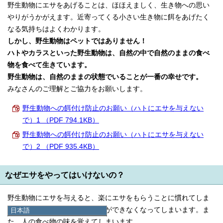
野生動物にエサをあげることは、ほほえましく、生き物への思い
やりがうかがえます。近寄ってくる小さい生き物に餌をあげたく
なる気持ちはよくわかります。
しかし、野生動物はペットではありません！
ハトやカラスといった野生動物は、自然の中で自然のままの食べ
物を食べて生きています。
野生動物は、自然のままの状態でいることが一番の幸せです。
みなさんのご理解とご協力をお願いします。
野生動物への餌付け防止のお願い（ハトにエサを与えない
で）1 （PDF 794.1KB）
野生動物への餌付け防止のお願い（ハトにエサを与えない
で）2 （PDF 935.4KB）
なぜエサをやってはいけないの？
野生動物にエサを与えると、楽にエサをもらうことに慣れてしま
い、自然の中でエサを探すことができなくなってしまいます。ま
日本語
日本語
た、人の食べ物の味を覚えてしまいます。