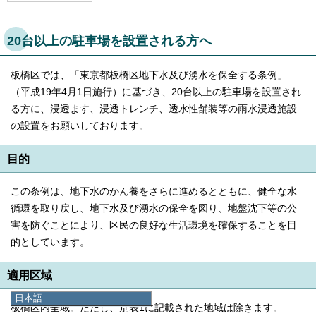
20台以上の駐車場を設置される方へ
板橋区では、「東京都板橋区地下水及び湧水を保全する条例」
（平成19年4月1日施行）に基づき、20台以上の駐車場を設置され
る方に、浸透ます、浸透トレンチ、透水性舗装等の雨水浸透施設
の設置をお願いしております。
目的
この条例は、地下水のかん養をさらに進めるとともに、健全な水
循環を取り戻し、地下水及び湧水の保全を図り、地盤沈下等の公
害を防ぐことにより、区民の良好な生活環境を確保することを目
的としています。
適用区域
日本語
板橋区内全域。ただし、別表1に記載された地域は除きます。
日本語