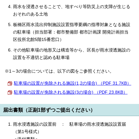
雨水を浸透させることで、地すべり等防災上の支障が生じる
おそれのある土地
板橋区雨水流出抑制施設設置指導要綱の指導対象となる施設
の駐車場（担当部署：都市整備部 都市計画課 開発計画担当
区役所北館5階15番窓口）
その他駐車場の地形又は構造等から、区長が雨水浸透施設の
設置を不適切と認める駐車場
※1～3の場合については、以下の図をご参照ください。
駐車場の設置が免除される施設(1,2の場合) （PDF 31.7KB）
駐車場の設置が免除される施設(3の場合) （PDF 23.8KB）
届出書類（正副1部ずつご提出ください）
雨水浸透施設の設置前 ： 駐車場の雨水浸透施設設置届
（第1号様式）