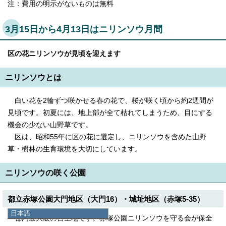
注：費用の明示がないものは無料
3月15日から4月13日はニリンソウ月間
区の花ニリンソウが見頃を迎えます
ニリンソウとは
白い花を2輪ずつ咲かせる春の花で、桜が咲く頃から約2週間が
見頃です。初夏には、地上部が全て枯れてしまうため、目にする
機会の少ない山野草です。
区は、昭和55年に区の花に選定し、ニリンソウを含めた山野
草・樹林の生育環境を大切にしています。
ニリンソウの咲く公園
都立赤塚公園大門地区（大門16）・城址地区（赤塚5-35）
日本語
都内最大級の自生地です。赤塚公園ニリンソウを守る会が保全
日本語