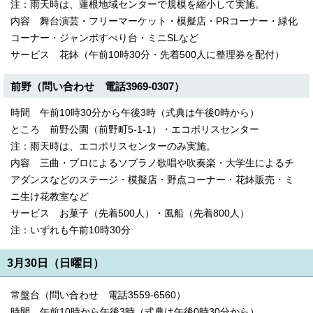
注：雨天時は、蓮根地域センターで規模を縮小して実施。
内容 舞台演芸・フリーマーケット・模擬店・PRコーナー・緑化
コーナー・ジャンボすべり台・ミニSLなど
サービス 花鉢（午前10時30分・先着500人に整理券を配付）
前野（問い合わせ 電話3969-0307）
時間 午前10時30分から午後3時（式典は午後0時から）
ところ 前野公園（前野町5-1-1）・エコポリスセンター
注：雨天時は、エコポリスセンターのみ実施。
内容 三曲・プロによるソプラノ歌唱や吹奏楽・大学生によるチ
アダンスなどのステージ・模擬店・野点コーナー・花鉢販売・ミ
ニ生け花教室など
サービス お菓子（先着500人）・風船（先着800人）
注：いずれも午前10時30分
3月30日（日曜日）
常盤台（問い合わせ 電話3559-6560）
時間 午前10時から午後3時（式典は午後0時30分から）