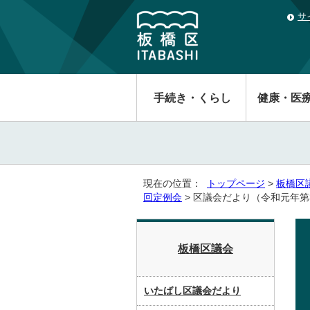
サ
手続き・くらし
健康・医
現在の位置：
トップページ
>
板橋区
回定例会
> 区議会だより（令和元年第
板橋区議会
いたばし区議会だより