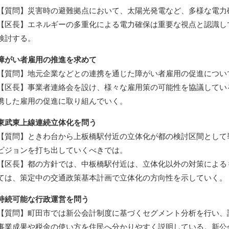
【質問】災害時の避難拠点において、太陽光発電など、多様な電力
【区長】エネルギーの多重化による電力確保は重要な視点と認識し
検討する。
障がい者雇用の推進を求めて
【質問】地元企業などとの連携を通じた障がい者雇用の促進につい
【区長】事業者連絡会を設け、様々な雇用策の可能性を協議してい
携した雇用の促進に取り組んでいく。
東武東上線連続立体化を問う
【質問】ときわ台から上板橋駅付近の立体化が都の検討区間として
ビジョンを打ち出していくべきでは。
【区長】都の方針では、中板橋駅付近は、立体化以外の対策による
ては、策定中の交通政策基本計画で立体化の方向性を示していく。
持続可能な行政運営を問う
【質問】町田市では新公会計制度に基づくセグメント分析を行い、
事業成果や税金の使い方を住民へ分かりやすく説明している。新公