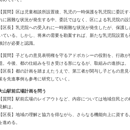
【質問】区は児童相談所設置後、乳児の一時保護を乳児院に委託す
れに困難な状況が発生する中、委託ではなく、区による乳児院の設
【区長】乳児院への受入れに一時困難な状況が発生したが、保護し
いている。しかし、将来の需要を勘案すれば、新たな乳児院設置も
検討が必要と認識。
【質問】子どもの意見表明権を守るアドボカシーの役割を、行政が
題。今後、都の仕組みを引き受ける形になるが、取組みの進捗は。
【区長】都の計画を踏まえたうえで、第三者が関与し子どもの意見
策を先進事例も参考に研究していく。
大山駅前広場計画を問う
【質問】駅前広場のレイアウトなど、内容については地域住民との
見解は。
【区長】地域の理解と協力を得ながら、さらなる機能向上に資する
を進める。