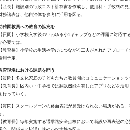
【区長】施設別の行政コスト計算書を作成し、使用料・手数料の見
財務諸表は、他自治体を参考に活用を図る。
幼稚園教員への教育の拡充を
【質問】小学校入学後のいわゆる小1ギャップなどの課題に対応す
が必要では。
【教育長】小学校の生活や学びにつながる工夫がされたアプローチ
活用予定。
教育現場における課題を問う
【質問】多文化家庭の子どもたちと教員間のコミュニケーションツ
【教育長】区内小・中学校では翻訳機能を有したアプリなどを活用
を行っていく。
【質問】スクールゾーンの路面表記が見受けられない場所がある。
か。
【教育長】毎年実施する通学路安全点検において新設や再表記の必
場合、関係者と協議し速やかな実施を図る。