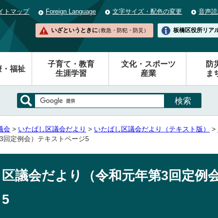
イトマップ
Foreign Language
文字サイズ・配色の変更
音声読
いざというときに
板橋区役所
リア
（救急・防犯・防災）
子育て・教育
文化・スポーツ
防
療・福祉
生涯学習
産業
ま
議会
>
いたばし区議会だより
>
いたばし区議会だより（テキスト版）
>
3回定例会）テキストページ5
区議会だより（令和元年第3回定例
5