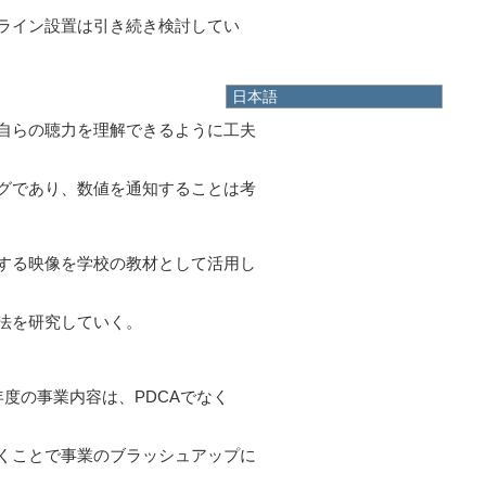
ライン設置は引き続き検討してい
日本語
日本語
自らの聴力を理解できるように工夫
English
한국어
グであり、数値を通知することは考
简体中文
繁體中文
する映像を学校の教材として活用し
法を研究していく。
度の事業内容は、PDCAでなく
。
くことで事業のブラッシュアップに