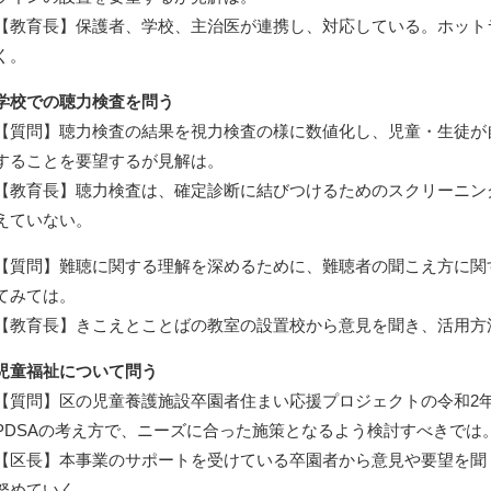
【教育長】保護者、学校、主治医が連携し、対応している。ホット
く。
学校での聴力検査を問う
【質問】聴力検査の結果を視力検査の様に数値化し、児童・生徒が
することを要望するが見解は。
【教育長】聴力検査は、確定診断に結びつけるためのスクリーニン
えていない。
【質問】難聴に関する理解を深めるために、難聴者の聞こえ方に関
てみては。
【教育長】きこえとことばの教室の設置校から意見を聞き、活用方
児童福祉について問う
【質問】区の児童養護施設卒園者住まい応援プロジェクトの令和2年
PDSAの考え方で、ニーズに合った施策となるよう検討すべきでは
【区長】本事業のサポートを受けている卒園者から意見や要望を聞
努めていく。