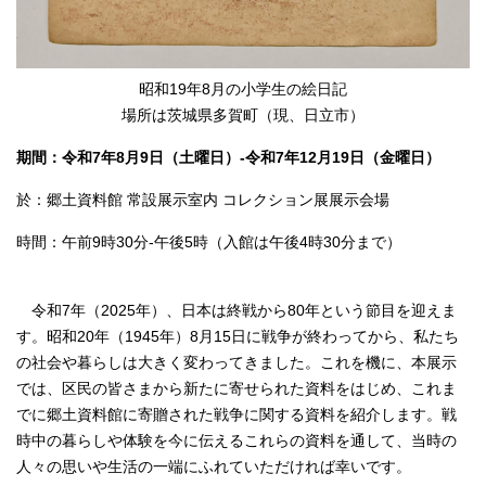
English
한국어
简体中文
繁體中文
昭和19年8月の小学生の絵日記
場所は茨城県多賀町（現、日立市）
期間：令和7年8月9日（土曜日）-令和7年12月19日（金曜日）
於：郷土資料館 常設展示室内 コレクション展展示会場
時間：午前9時30分-午後5時（入館は午後4時30分まで）
令和7年（2025年）、日本は終戦から80年という節目を迎えま
す。昭和20年（1945年）8月15日に戦争が終わってから、私たち
の社会や暮らしは大きく変わってきました。これを機に、本展示
では、区民の皆さまから新たに寄せられた資料をはじめ、これま
でに郷土資料館に寄贈された戦争に関する資料を紹介します。戦
時中の暮らしや体験を今に伝えるこれらの資料を通して、当時の
人々の思いや生活の一端にふれていただければ幸いです。