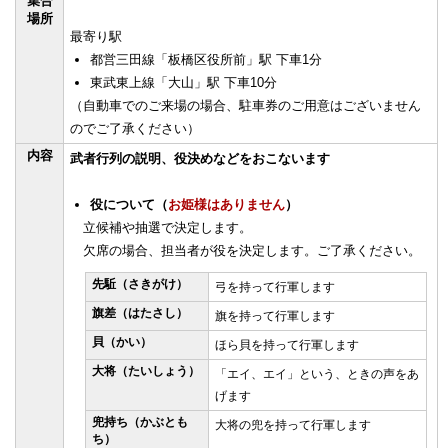
集合
場所
最寄り駅
都営三田線「板橋区役所前」駅 下車1分
東武東上線「大山」駅 下車10分
（自動車でのご来場の場合、駐車券のご用意はございません
のでご了承ください）
内容
武者行列の説明、役決めなどをおこないます
役について（
お姫様はありません
）
立候補や抽選で決定します。
欠席の場合、担当者が役を決定します。ご了承ください。
先駈（さきがけ）
弓を持って行軍します
旗差（はたさし）
旗を持って行軍します
貝（かい）
ほら貝を持って行軍します
大将（たいしょう）
「エイ、エイ」という、ときの声をあ
げます
兜持ち（かぶとも
大将の兜を持って行軍します
ち）