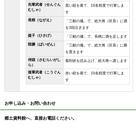
先軍武者（せんぐん
黒い鎧を着て、10名程度で行軍しま
むしゃ）
す
長柄（ながえ）
「三献の儀」で、総大将（区長）に酒
を3回注ぎます
提子（ひさげ）
「三献の儀」で、長柄に酒を足します
陪膳（ばいぜん）
「三献の儀」で、総大将（区長）に膳
を置きます
侍頭（さむらいがし
着到状を読み上げ、総大将へ渡します
ら）
後軍武者（こうぐん
赤い鎧を着て、10名程度で行軍しま
むしゃ）
す
お申し込み・お問い合わせ
郷土資料館へ、直接お電話ください。