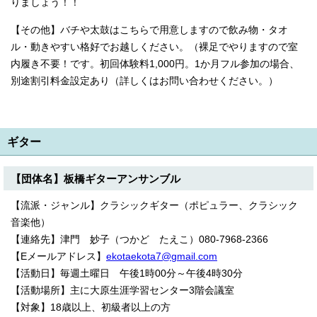
りましょう！！
【その他】バチや太鼓はこちらで用意しますので飲み物・タオ
ル・動きやすい格好でお越しください。（裸足でやりますので室
内履き不要！です。初回体験料1,000円。1か月フル参加の場合、
別途割引料金設定あり（詳しくはお問い合わせください。）
ギター
【団体名】板橋ギターアンサンブル
【流派・ジャンル】クラシックギター（ポピュラー、クラシック
音楽他）
【連絡先】津門 妙子（つかど たえこ）080-7968-2366
【Eメールアドレス】
ekotaekota7@gmail.com
【活動日】毎週土曜日 午後1時00分～午後4時30分
【活動場所】主に大原生涯学習センター3階会議室
【対象】18歳以上、初級者以上の方