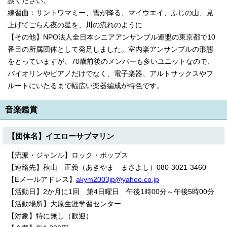
談ください。
練習曲：サントワマミー、雪が降る、マイウエイ、ふじの山、見
上げてごらん夜の星を、川の流れのように
【その他】NPO法人全日本シニアアンサンブル連盟の東京都で10
番目の所属団体として発足しました。室内楽アンサンブルの形態
をとっていますが、70歳前後のメンバーも多いユニットなので、
バイオリンやピアノだけでなく、電子楽器、アルトサックスやフ
ルートにいたるまで幅広い楽器編成が特色です。
音楽鑑賞
【団体名】イエローサブマリン
【流派・ジャンル】ロック・ポップス
【連絡先】秋山 正義（あきやま まさよし）080-3021-3460
【Eメールアドレス】
akym2003jp@yahoo.co.jp
【活動日】2か月に1回 第4日曜日 午後1時00分～午後5時00分
【活動場所】大原生涯学習センター
【対象】特に無し（歓迎）