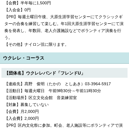
【会費】半年毎に1,500円
【入会金】0円
【PR】毎週土曜日午後、大原生涯学習センターにてクラシックギ
ターの合奏を練習して楽しむ。年1回大原生涯学習センターにて演
奏を発表し、年数回、老人介護施設などでボランティア演奏を行
う。
【その他】ナイロン弦に限ります。
ウクレレ・コーラス
【団体名】ウクレレバンド「フレンドU」
【連絡先】髙野 俊明（たかの としあき）03-3964-5917
【活動日】毎週火曜日 午前9時30分～午前11時30分
【活動場所】区立文化会館 音楽練習室
【対象】募集していない
【会費】月2,000円
【入会費】2,000円
【PR】区内文化祭に参加。町会、老人施設等にボランティアで演