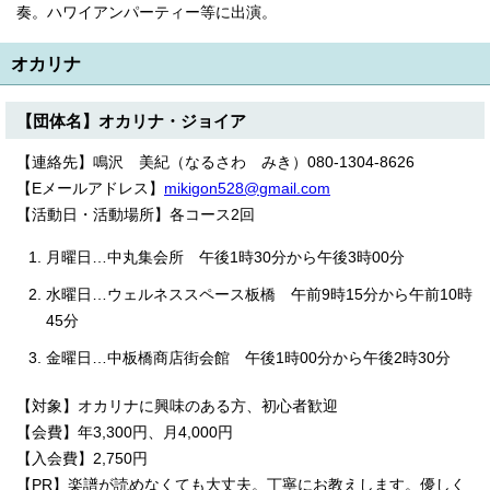
奏。ハワイアンパーティー等に出演。
オカリナ
【団体名】オカリナ・ジョイア
【連絡先】鳴沢 美紀（なるさわ みき）080-1304-8626
【Eメールアドレス】
mikigon528@gmail.com
【活動日・活動場所】各コース2回
月曜日…中丸集会所 午後1時30分から午後3時00分
水曜日…ウェルネススペース板橋 午前9時15分から午前10時
45分
金曜日…中板橋商店街会館 午後1時00分から午後2時30分
【対象】オカリナに興味のある方、初心者歓迎
【会費】年3,300円、月4,000円
【入会費】2,750円
【PR】楽譜が読めなくても大丈夫。丁寧にお教えします。優しく