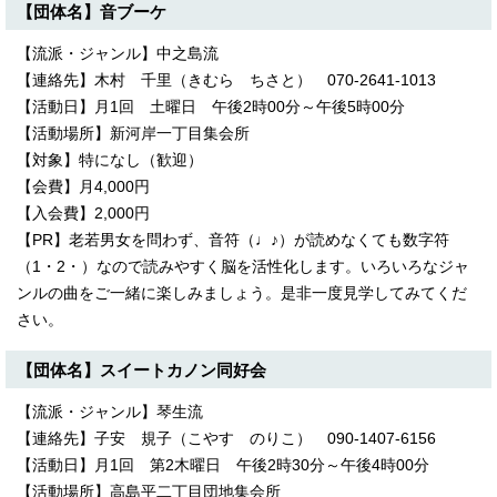
【団体名】音ブーケ
【流派・ジャンル】中之島流
【連絡先】木村 千里（きむら ちさと） 070-2641-1013
【活動日】月1回 土曜日 午後2時00分～午後5時00分
【活動場所】新河岸一丁目集会所
【対象】特になし（歓迎）
【会費】月4,000円
【入会費】2,000円
【PR】老若男女を問わず、音符（♩♪）が読めなくても数字符
（1・2・）なので読みやすく脳を活性化します。いろいろなジャ
ンルの曲をご一緒に楽しみましょう。是非一度見学してみてくだ
さい。
【団体名】スイートカノン同好会
【流派・ジャンル】琴生流
【連絡先】子安 規子（こやす のりこ） 090-1407-6156
【活動日】月1回 第2木曜日 午後2時30分～午後4時00分
【活動場所】高島平二丁目団地集会所