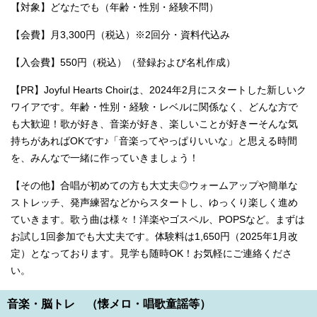
【対象】どなたでも（年齢・性別・経験不問）
【会費】月3,300円（税込）※2回分・資料代込み
【入会費】550円（税込）（登録および名札作成）
【PR】Joyful Hearts Choirは、2024年2月にスタートした新しいク
ワイアです。年齢・性別・経験・レベルに関係なく、どんな方で
も大歓迎！歌が好き、音楽が好き、楽しいことが好きーそんな気
持ちがあればOKです♪「音楽ってやっぱりいいな」と思える時間
を、みんなで一緒に作っていきましょう！
【その他】合唱が初めての方も大丈夫◎ウォームアップや簡単な
ストレッチ、発声練習などからスタートし、ゆっくり楽しく進め
ていきます。歌う曲は様々！洋楽やゴスペル、POPSなど。まずは
お試し1回参加でも大丈夫です。体験料は1,650円（2025年1月改
定）となっております。見学も随時OK！お気軽にご連絡くださ
い。
音楽・脳トレ （懐メロ・唱歌童謡等）