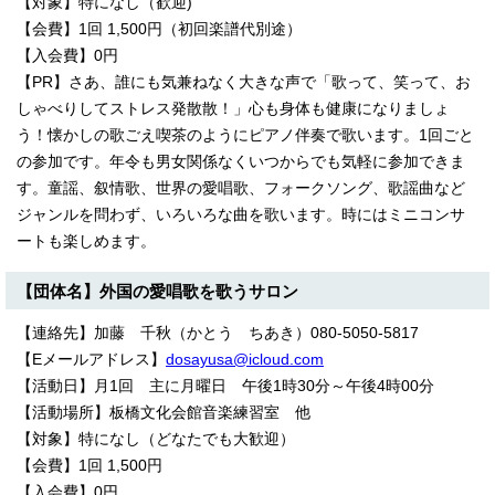
【対象】特になし（歓迎)
【会費】1回 1,500円（初回楽譜代別途）
【入会費】0円
【PR】さあ、誰にも気兼ねなく大きな声で「歌って、笑って、お
しゃべりしてストレス発散散！」心も身体も健康になりましょ
う！懐かしの歌ごえ喫茶のようにピアノ伴奏で歌います。1回ごと
の参加です。年令も男女関係なくいつからでも気軽に参加できま
す。童謡、叙情歌、世界の愛唱歌、フォークソング、歌謡曲など
ジャンルを問わず、いろいろな曲を歌います。時にはミニコンサ
ートも楽しめます。
【団体名】外国の愛唱歌を歌うサロン
【連絡先】加藤 千秋（かとう ちあき）080-5050-5817
【Eメールアドレス】
dosayusa@icloud.com
【活動日】月1回 主に月曜日 午後1時30分～午後4時00分
【活動場所】板橋文化会館音楽練習室 他
【対象】特になし（どなたでも大歓迎）
【会費】1回 1,500円
【入会費】0円