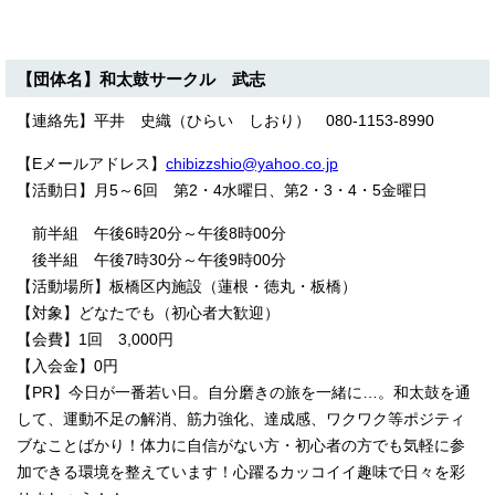
【団体名】和太鼓サークル 武志
【連絡先】平井 史織（ひらい しおり） 080-1153-8990
【Eメールアドレス】
chibizzshio@yahoo.co.jp
【活動日】月5～6回 第2・4水曜日、第2・3・4・5金曜日
前半組 午後6時20分～午後8時00分
後半組 午後7時30分～午後9時00分
【活動場所】板橋区内施設（蓮根・徳丸・板橋）
【対象】どなたでも（初心者大歓迎）
【会費】1回 3,000円
【入会金】0円
【PR】今日が一番若い日。自分磨きの旅を一緒に…。和太鼓を通
して、運動不足の解消、筋力強化、達成感、ワクワク等ポジティ
ブなことばかり！体力に自信がない方・初心者の方でも気軽に参
加できる環境を整えています！心躍るカッコイイ趣味で日々を彩