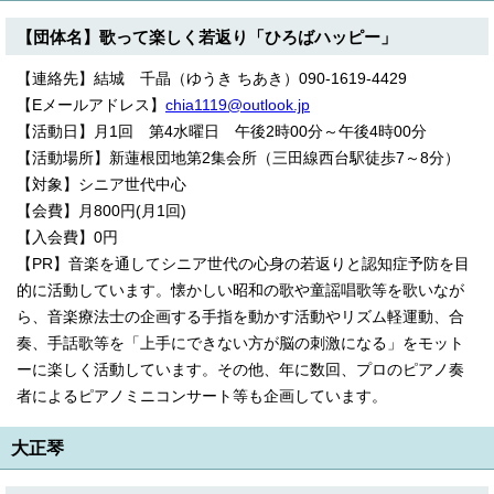
【団体名】歌って楽しく若返り「ひろばハッピー」
【連絡先】結城 千晶（ゆうき ちあき）090-1619-4429
【Eメールアドレス】
chia1119@outlook.jp
【活動日】月1回 第4水曜日 午後2時00分～午後4時00分
【活動場所】新蓮根団地第2集会所（三田線西台駅徒歩7～8分）
【対象】シニア世代中心
【会費】月800円(月1回)
【入会費】0円
【PR】音楽を通してシニア世代の心身の若返りと認知症予防を目
的に活動しています。懐かしい昭和の歌や童謡唱歌等を歌いなが
ら、音楽療法士の企画する手指を動かす活動やリズム軽運動、合
奏、手話歌等を「上手にできない方が脳の刺激になる」をモット
ーに楽しく活動しています。その他、年に数回、プロのピアノ奏
者によるピアノミニコンサート等も企画しています。
大正琴