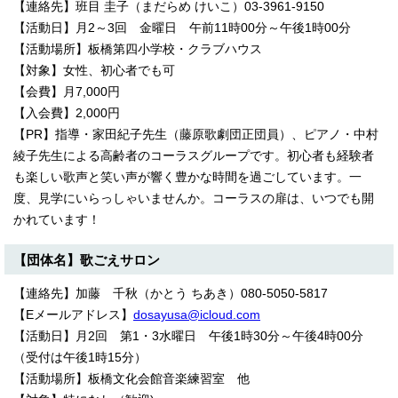
【連絡先】班目 圭子（まだらめ けいこ）03-3961-9150
English
【活動日】月2～3回 金曜日 午前11時00分～午後1時00分
한국어
简体中文
【活動場所】板橋第四小学校・クラブハウス
繁體中文
【対象】女性、初心者でも可
【会費】月7,000円
【入会費】2,000円
【PR】指導・家田紀子先生（藤原歌劇団正団員）、ピアノ・中村
綾子先生による高齢者のコーラスグループです。初心者も経験者
も楽しい歌声と笑い声が響く豊かな時間を過ごしています。一
度、見学にいらっしゃいませんか。コーラスの扉は、いつでも開
かれています！
【団体名】歌ごえサロン
【連絡先】加藤 千秋（かとう ちあき）080-5050-5817
【Eメールアドレス】
dosayusa@icloud.com
【活動日】月2回 第1・3水曜日 午後1時30分～午後4時00分
（受付は午後1時15分）
【活動場所】板橋文化会館音楽練習室 他