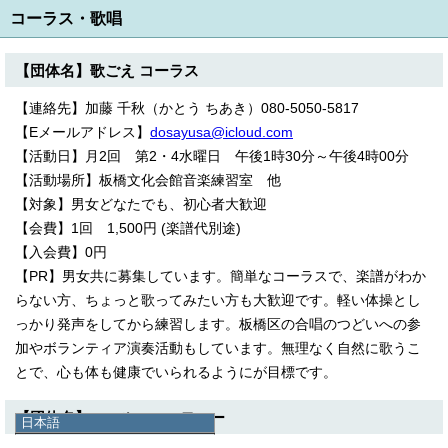
コーラス・歌唱
【団体名】歌ごえ コーラス
【連絡先】加藤 千秋（かとう ちあき）080-5050-5817
【Eメールアドレス】
dosayusa@icloud.com
【活動日】月2回 第2・4水曜日 午後1時30分～午後4時00分
【活動場所】板橋文化会館音楽練習室 他
【対象】男女どなたでも、初心者大歓迎
【会費】1回 1,500円 (楽譜代別途)
【入会費】0円
【PR】男女共に募集しています。簡単なコーラスで、楽譜がわか
らない方、ちょっと歌ってみたい方も大歓迎です。軽い体操とし
っかり発声をしてから練習します。板橋区の合唱のつどいへの参
加やボランティア演奏活動もしています。無理なく自然に歌うこ
とで、心も体も健康でいられるようにが目標です。
【団体名】コール・ハーモニー
日本語
日本語