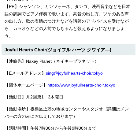
【PR】シャンソン、カンツォーネ、タンゴ、映画音楽などを日本
語の訳詞でピアノ伴奏で歌います。高音の出し方、ツヤのある声
の出し方、歌の表情のつけ方などを講師のアドバイスを受けなが
ら、カラオケなどの人前でもちゃんと歌えるようになりましょ
う。
Joyful Hearts Choir(ジョイフル ハーツ クワイア―)
【連絡先】Nakey Planet（ネイキープラネット）
【Eメール
アドレス】
sing@joyfulhearts-choir.tokyo
【団体ホームページ】
https://www.joyfulhearts-choir.tokyo
【活動日】月2回第1・3木曜日
【活動場所】板橋区近郊の地域センターやスタジオ（詳細はメン
バーの方のみにお伝えしております）
【活動時間】午後7時30分から午後9時00分まで