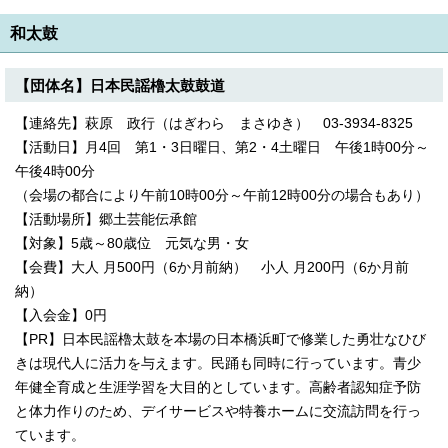
和太鼓
【団体名】日本民謡櫓太鼓鼓道
【連絡先】萩原 政行（はぎわら まさゆき） 03-3934-8325
【活動日】月4回 第1・3日曜日、第2・4土曜日 午後1時00分～
午後4時00分
（会場の都合により午前10時00分～午前12時00分の場合もあり）
【活動場所】郷土芸能伝承館
【対象】5歳～80歳位 元気な男・女
【会費】大人 月500円（6か月前納） 小人 月200円（6か月前
納）
【入会金】0円
【PR】日本民謡櫓太鼓を本場の日本橋浜町で修業した勇壮なひび
きは現代人に活力を与えます。民踊も同時に行っています。青少
年健全育成と生涯学習を大目的としています。高齢者認知症予防
と体力作りのため、デイサービスや特養ホームに交流訪問を行っ
ています。