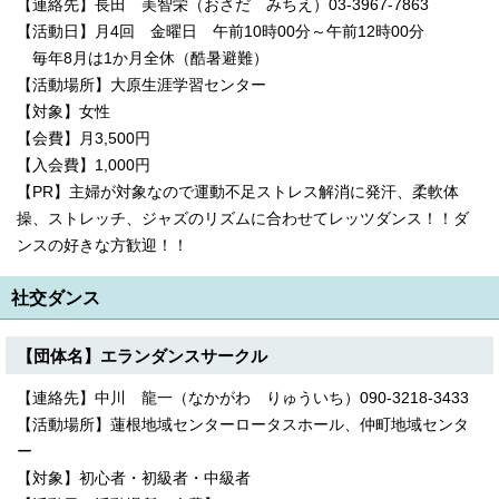
【連絡先】長田 美智栄（おさだ みちえ）03-3967-7863
English
【活動日】月4回 金曜日 午前10時00分～午前12時00分
한국어
简体中文
毎年8月は1か月全休（酷暑避難）
繁體中文
【活動場所】大原生涯学習センター
【対象】女性
【会費】月3,500円
【入会費】1,000円
【PR】主婦が対象なので運動不足ストレス解消に発汗、柔軟体
操、ストレッチ、ジャズのリズムに合わせてレッツダンス！！ダ
ンスの好きな方歓迎！！
社交ダンス
【団体名】エランダンスサークル
【連絡先】中川 龍一（なかがわ りゅういち）090-3218-3433
【活動場所】蓮根地域センターロータスホール、仲町地域センタ
ー
【対象】初心者・初級者・中級者