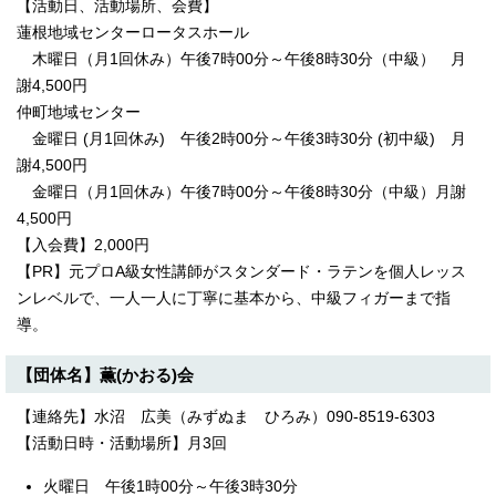
【活動日、活動場所、会費】
蓮根地域センターロータスホール
木曜日（月1回休み）午後7時00分～午後8時30分（中級） 月
謝4,500円
仲町地域センター
金曜日 (月1回休み) 午後2時00分～午後3時30分 (初中級) 月
謝4,500円
金曜日（月1回休み）午後7時00分～午後8時30分（中級）月謝
4,500円
【入会費】2,000円
【PR】元プロA級女性講師がスタンダード・ラテンを個人レッス
ンレベルで、一人一人に丁寧に基本から、中級フィガーまで指
導。
【団体名】薫(かおる)会
【連絡先】水沼 広美（みずぬま ひろみ）090-8519-6303
【活動日時・活動場所】月3回
火曜日 午後1時00分～午後3時30分