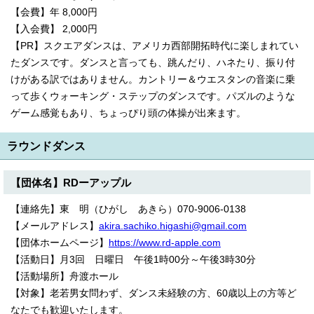
【会費】年 8,000円
【入会費】 2,000円
【PR】スクエアダンスは、アメリカ西部開拓時代に楽しまれてい
たダンスです。ダンスと言っても、跳んだり、ハネたり、振り付
けがある訳ではありません。カントリー＆ウエスタンの音楽に乗
って歩くウォーキング・ステップのダンスです。パズルのような
ゲーム感覚もあり、ちょっぴり頭の体操が出来ます。
ラウンドダンス
【団体名】RDーアップル
【連絡先】東 明（ひがし あきら）070-9006-0138
【メールアドレス】
akira.sachiko.higashi@gmail.com
【団体ホームページ】
https://www.rd-apple.com
【活動日】月3回 日曜日 午後1時00分～午後3時30分
【活動場所】舟渡ホール
【対象】老若男女問わず、ダンス未経験の方、60歳以上の方等ど
なたでも歓迎いたします。