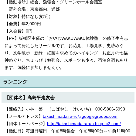
【活動場所】総会、勉強会：グリーンホール会議室
野外会場：東京都内、近郊
【対象】特になし(歓迎）
【会費】年2,000円
【入会費】0円
【PR】板橋区主催の「おやじWAKUWAKU体験塾」の修了生有志
によって発足したサークルです。お花見、工場見学、史跡めぐ
り、文学散歩、新緑・紅葉を求めてのハイキング、お正月の七福
神めぐり、ちょっぴり勉強会、スポーツも少々、宿泊合宿もあり
ます。気軽に参加しませんか。
ランニング
【団体名】高島平走友会
【連絡先】小林 啓一（こばやし けいいち) 090-5806-5993
【メールアドレス】
takashimadaira-rc@googlegroups.com
【団体ホームページ】
http://takashimadairarun.blog.fc2.com/
【活動日】毎週日曜日 午前8時集合 午前8時00分～午前11時00