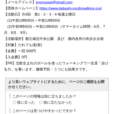
【メールアドレス】
pyonusagi@gmail.com
【団体ホームページ
】
https://www.itabashi-nordicwalking.org/
【活動日】月4回 第1・2・3・4 毎週土曜日
(1)午前10時00分～午前12時00分
(2)午前9時00分～午前11時00分（サマータイム時間：6月、7
月、8月、9月）
【活動場所】都立城北中央公園 及び 都内各所の街歩き企画
【対象】だれでも(歓迎)
【会費】一回 500円
【入会費】0円
【PR】北欧生まれのポールを使ったウォーキングで一生涯「歩け
る力」を養います。腰痛予防・うつにも効果大です。
より良いウェブサイトにするために、ページのご感想をお聞
かせください。
このページの情報は役に立ちましたか？
役に立った
役に立たなかった
このページは見つけやすかったですか？