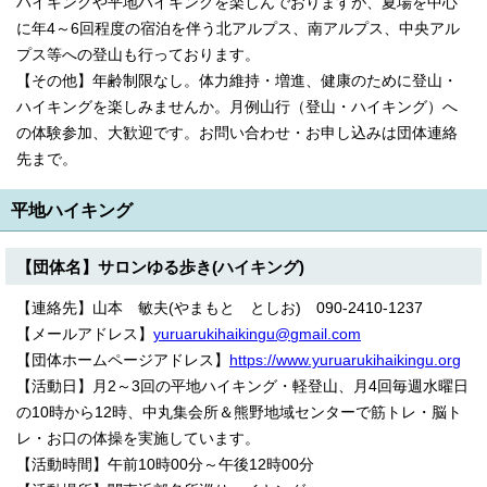
ハイキングや平地ハイキングを楽しんでおりますが、夏場を中心
English
に年4～6回程度の宿泊を伴う北アルプス、南アルプス、中央アル
한국어
プス等への登山も行っております。
简体中文
繁體中文
【その他】年齢制限なし。体力維持・増進、健康のために登山・
ハイキングを楽しみませんか。月例山行（登山・ハイキング）へ
の体験参加、大歓迎です。お問い合わせ・お申し込みは団体連絡
先まで。
平地ハイキング
【団体名】サロンゆる歩き(ハイキング)
【連絡先】山本 敏夫(やまもと としお) 090-2410-1237
【メールアドレス】
yuruarukihaikingu@gmail.com
【団体ホームページアドレス】
https://www.yuruarukihaikingu.org
【活動日】月2～3回の平地ハイキング・軽登山、月4回毎週水曜日
の10時から12時、中丸集会所＆熊野地域センターで筋トレ・脳ト
レ・お口の体操を実施しています。
【活動時間】午前10時00分～午後12時00分