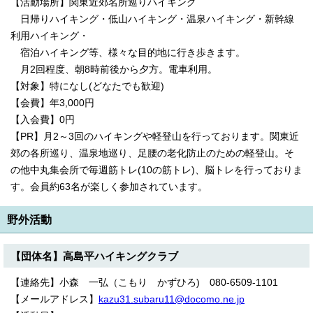
【活動場所】関東近郊名所巡りハイキング
日帰りハイキング・低山ハイキング・温泉ハイキング・新幹線
利用ハイキング・
宿泊ハイキング等、様々な目的地に行き歩きます。
月2回程度、朝8時前後から夕方。電車利用。
【対象】特になし(どなたでも歓迎)
【会費】年3,000円
【入会費】0円
【PR】月2～3回のハイキングや軽登山を行っております。関東近
郊の各所巡り、温泉地巡り、足腰の老化防止のための軽登山。そ
の他中丸集会所で毎週筋トレ(10の筋トレ)、脳トレを行っておりま
す。会員約63名が楽しく参加されています。
野外活動
【団体名】高島平ハイキングクラブ
【連絡先】小森 一弘（こもり かずひろ) 080-6509-1101
【メールアドレス】
kazu31.subaru11@docomo.ne.jp