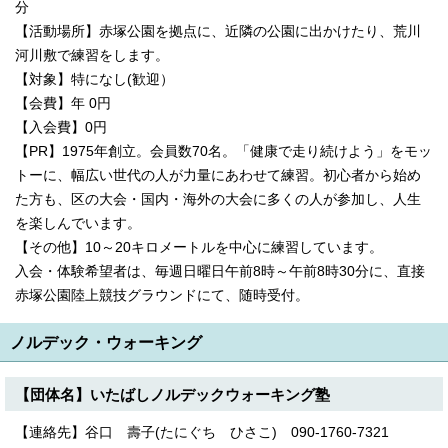
分
【活動場所】赤塚公園を拠点に、近隣の公園に出かけたり、荒川
河川敷で練習をします。
【対象】特になし(歓迎）
【会費】年 0円
【入会費】0円
【PR】1975年創立。会員数70名。「健康で走り続けよう」をモッ
トーに、幅広い世代の人が力量にあわせて練習。初心者から始め
た方も、区の大会・国内・海外の大会に多くの人が参加し、人生
を楽しんでいます。
【その他】10～20キロメートルを中心に練習しています。
入会・体験希望者は、毎週日曜日午前8時～午前8時30分に、直接
赤塚公園陸上競技グラウンドにて、随時受付。
ノルデック・ウォーキング
【団体名】いたばしノルデックウォーキング塾
【連絡先】谷口 壽子(たにぐち ひさこ) 090-1760-7321