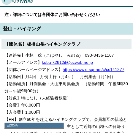
7 野外活動
注：詳細については各団体にお問い合わせください
登山・ハイキング
【団体名】板橋山岳ハイキングクラブ
【連絡先】小林 稔（こばやし みのる) 090-8436-1167
【メールアドレス】
koba-k2812if@ezweb.ne.jp
【団体ホームページアドレス】
https://www.c-sqr.net/c/cs141277
【活動日】月4回 月例山行（月4回） 月例集会（月1回）
【活動場所】月例集会：大山東町集会所 （活動時間 午後6時30
分～午後9時00分）
【対象】特になし（未経験者歓迎）
【会費】年6,000円
【入会費】1,000円
【PR】創立60年を超えるハイキングクラブで、会員相互の親睦と
日本語
健康増進をはかることを目的に、主として近郊の山域への日帰り
日本語