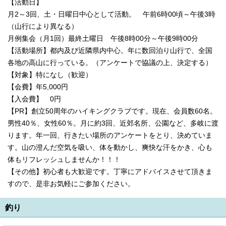
【活動日】
月2～3回、土・日曜日中心として活動。 午前6時00頃～午後3時
（山行により異なる）
月例集会（月1回）最終土曜日 午後8時00分～午後9時00分
【活動場所】都内及び近隣県内中心。年に数回泊り山行で、全国
各地の高山に行っている。（アンケートで協議の上、決定する）
【対象】特になし（歓迎）
【会費】年5,000円
【入会費】 0円
【PR】創立50周年のハイキングクラブです。現在、会員数60名。
男性40％、女性60％。月に約3回、近郊名所、公園など、多岐に渡
ります。年一回、行きたい場所のアンケートをとり、決めていま
す。山の澄んだ空気を吸い、体を動かし、爽快な汗をかき、心も
体もリフレッシュしませんか！！！
【その他】初心者も大歓迎です。丁寧にアドバイスさせて頂きま
すので、是非お気軽にご参加ください。
釣り