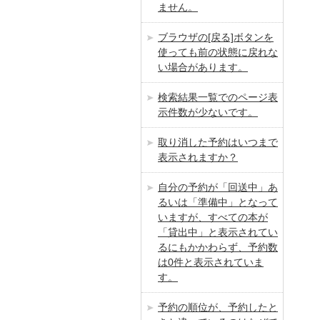
ません。
ブラウザの[戻る]ボタンを
使っても前の状態に戻れな
い場合があります。
検索結果一覧でのページ表
示件数が少ないです。
取り消した予約はいつまで
表示されますか？
自分の予約が「回送中」あ
るいは「準備中」となって
いますが、すべての本が
「貸出中」と表示されてい
るにもかかわらず、予約数
は0件と表示されていま
す。
予約の順位が、予約したと