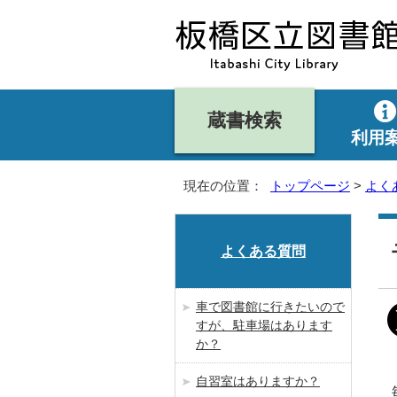
蔵書検索
利用
現在の位置：
トップページ
>
よく
よくある質問
車で図書館に行きたいので
すが、駐車場はあります
か？
自習室はありますか？