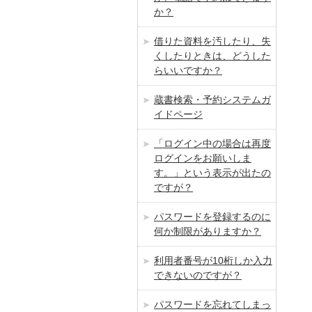
か？
借りた資料を汚したり、失
くしたりときは、どうした
らいいですか？
蔵書検索・予約システムガ
イドページ
「ログイン中の場合は再度
ログインをお願いしま
す。」という表示が出たの
ですが？
パスワードを登録するのに
何か制限がありますか？
利用者番号が10桁しか入力
できないのですが？
パスワードを忘れてしまっ