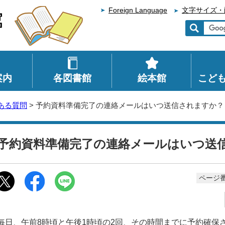
Foreign Language
文字サイズ・
案内
各図書館
絵本館
こど
ある質問
> 予約資料準備完了の連絡メールはいつ送信されますか？
予約資料準備完了の連絡メールはいつ送
ページ番
毎日、午前8時頃と午後1時頃の2回、その時間までに予約確保