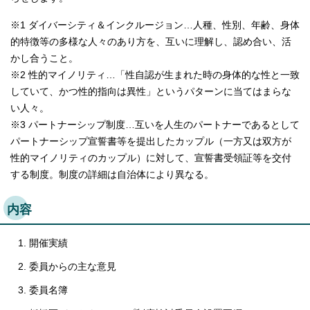
English
한국어
※1 ダイバーシティ＆インクルージョン…人種、性別、年齢、身体
简体中文
的特徴等の多様な人々のあり方を、互いに理解し、認め合い、活
繁體中文
かし合うこと。
※2 性的マイノリティ…「性自認が生まれた時の身体的な性と一致
していて、かつ性的指向は異性」というパターンに当てはまらな
い人々。
※3 パートナーシップ制度…互いを人生のパートナーであるとして
パートナーシップ宣誓書等を提出したカップル（一方又は双方が
性的マイノリティのカップル）に対して、宣誓書受領証等を交付
する制度。制度の詳細は自治体により異なる。
内容
開催実績
委員からの主な意見
委員名簿