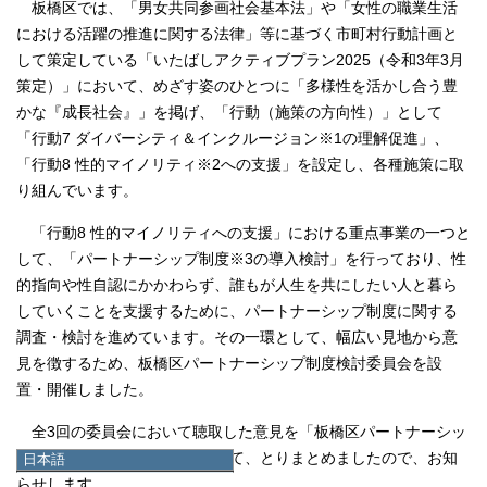
板橋区では、「男女共同参画社会基本法」や「女性の職業生活
における活躍の推進に関する法律」等に基づく市町村行動計画と
して策定している「いたばしアクティブプラン2025（令和3年3月
策定）」において、めざす姿のひとつに「多様性を活かし合う豊
かな『成長社会』」を掲げ、「行動（施策の方向性）」として
「行動7 ダイバーシティ＆インクルージョン※1の理解促進」、
「行動8 性的マイノリティ※2への支援」を設定し、各種施策に取
り組んでいます。
「行動8 性的マイノリティへの支援」における重点事業の一つと
して、「パートナーシップ制度※3の導入検討」を行っており、性
的指向や性自認にかかわらず、誰もが人生を共にしたい人と暮ら
していくことを支援するために、パートナーシップ制度に関する
調査・検討を進めています。その一環として、幅広い見地から意
見を徴するため、板橋区パートナーシップ制度検討委員会を設
置・開催しました。
全3回の委員会において聴取した意見を「板橋区パートナーシッ
プ制度検討委員会報告書」として、とりまとめましたので、お知
日本語
日本語
らせします。