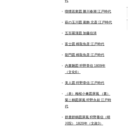
代
喫煙若衆図 勝川春潮 江戸時代
萩の玉川図 葛飾 北斎 江戸時代
五百羅漢図 加藤信清
富士図 楫取魚彦 江戸時代
龍門図 楫取魚彦 江戸時代
内裏雛図 狩野章信 1809年
（文化6）
美人図 狩野章信 江戸時代
（表）梅桜小禽図屏風 （裏）
菊ニ鶴図屏風 狩野永叔 江戸時
代
群鹿群鶴図屏風 狩野養信（晴
川院） 1820年（文政3）