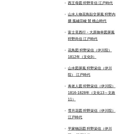
西王母図 狩野常信 江戸時代
山水人物花鳥貼交屏風 狩野内
膳 孤岫宗峻 賛 桃山時代
富士見西行・大原御幸図屏風
狩野尚信 江戸時代
花鳥図 狩野栄信（伊川院）
1812年（文化9）
山水図屏風 狩野栄信（伊川
院） 江戸時代
寿老人図 狩野栄信（伊川院）
1816-1828年（文化13～文政
11）
雪月花図 狩野栄信（伊川院）
江戸時代
平家物語図 狩野栄信（伊川