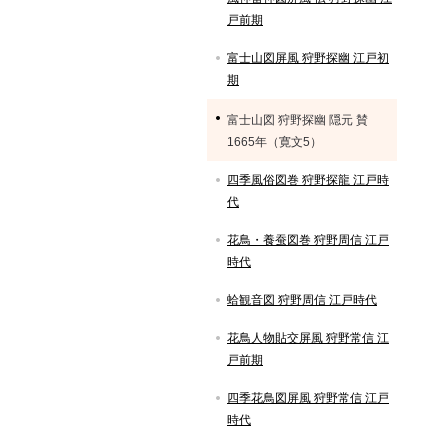
戸前期
富士山図屏風 狩野探幽 江戸初
期
富士山図 狩野探幽 隠元 賛
1665年（寛文5）
四季風俗図巻 狩野探龍 江戸時
代
花鳥・養蚕図巻 狩野周信 江戸
時代
蛤観音図 狩野周信 江戸時代
花鳥人物貼交屏風 狩野常信 江
戸前期
四季花鳥図屏風 狩野常信 江戸
時代