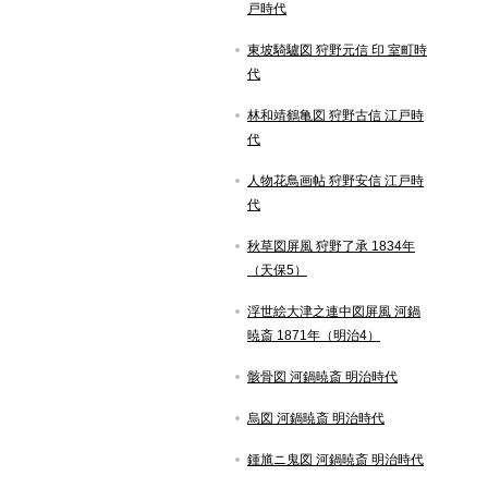
戸時代
東坡騎驢図 狩野元信 印 室町時
代
林和靖鶴亀図 狩野古信 江戸時
代
人物花鳥画帖 狩野安信 江戸時
代
秋草図屏風 狩野了承 1834年
（天保5）
浮世絵大津之連中図屏風 河鍋
暁斎 1871年（明治4）
骸骨図 河鍋暁斎 明治時代
烏図 河鍋暁斎 明治時代
鍾馗ニ鬼図 河鍋暁斎 明治時代