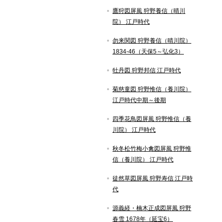
鷹狩図屏風 狩野養信（晴川
院） 江戸時代
勿来関図 狩野養信（晴川院）
1834-46（天保5～弘化3）
牡丹図 狩野邦信 江戸時代
菊慈童図 狩野惟信（養川院）
江戸時代中期～後期
四季花鳥図屏風 狩野惟信（養
川院） 江戸時代
秋冬松竹梅小禽図屏風 狩野惟
信（養川院） 江戸時代
徒然草図屏風 狩野寿信 江戸時
代
源義経・楠木正成図屏風 狩野
春雪 1678年（延宝6）