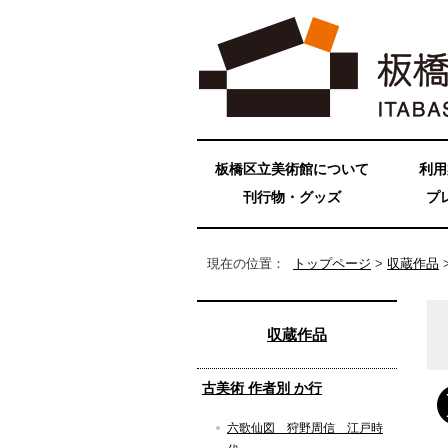
板橋区立美術館について
利用
刊行物・グッズ
プ
現在の位置：
トップページ
>
収蔵作品
収蔵作品
古美術 作者別 か行
六歌仙図 狩野周信 江戸時