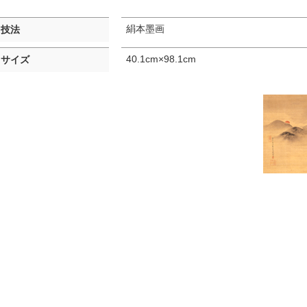
絹本墨画
技法
40.1cm×98.1cm
サイズ