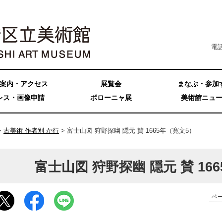
電話
案内・アクセス
展覧会
まなぶ・参加
レス・画像申請
ボローニャ展
美術館ニュ
>
古美術 作者別 か行
> 富士山図 狩野探幽 隠元 賛 1665年（寛文5）
富士山図 狩野探幽 隠元 賛 16
ペー