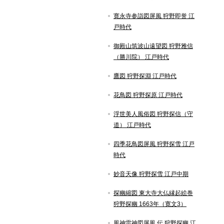
寛永寺参詣図屏風 狩野即誉 江
戸時代
御殿山筑波山遠望図 狩野雅信
（勝川院） 江戸時代
鷹図 狩野探淵 江戸時代
花鳥図 狩野探原 江戸時代
浮世美人風俗図 狩野探信（守
道） 江戸時代
四季花鳥図屏風 狩野探雪 江戸
時代
妙音天像 狩野探雪 江戸中期
探幽縮図 東大寺大仏縁起絵巻
狩野探幽 1663年（寛文3）
風神雷神図屏風 伝 狩野探幽 江