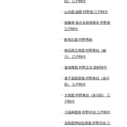
院） 江戸時代
山水図 縮図 狩野派 江戸時代
探幽筆 倣古名画巻模本 狩野派
江戸時代
酔李白図 狩野秀頼
桃花西王母図 狩野寛信（融
川） 江戸時代
蓮池蟹図 狩野正信 室町時代
唐子遊図屏風 狩野典信（栄川
院） 江戸時代
大黒図 狩野典信（栄川院） 江
戸時代
七福神図巻 狩野岑信 江戸時代
花鳥図押絵貼屏風 狩野宗信 江