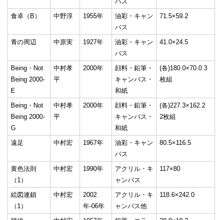
バス
食卓（B）
中野淳
1955年
油彩・キャン
71.5×59.2
バス
青の周辺
中原実
1927年
油彩・キャン
41.0×24.5
バス
Being・Not
中村孝
2000年
顔料・鉛筆・
(各)180.0×70.0 3
Being 2000-
平
キャンバス・
枚組
E
和紙
Being・Not
中村孝
2000年
顔料・鉛筆・
(各)227.3×162.2
Being 2000-
平
キャンバス・
2枚組
G
和紙
遠足
中村宏
1967年
油彩・キャン
80.5×116.5
バス
黄色法則
中村宏
1990年
アクリル・キ
117×80
（1）
ャンバス
絵図連鎖
中村宏
2002
アクリル・キ
118.6×242.0
（1）
年-06年
ャンバス他