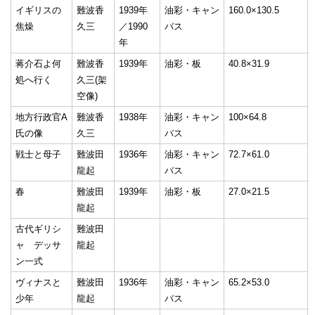
イギリスの
難波香
1939年
油彩・キャン
160.0×130.5
焦燥
久三
／1990
バス
年
蒋介石よ何
難波香
1939年
油彩・板
40.8×31.9
処へ行く
久三(架
空像)
地方行政官A
難波香
1938年
油彩・キャン
100×64.8
氏の像
久三
バス
戦士と母子
難波田
1936年
油彩・キャン
72.7×61.0
龍起
バス
春
難波田
1939年
油彩・板
27.0×21.5
龍起
古代ギリシ
難波田
ャ デッサ
龍起
ン一式
ヴィナスと
難波田
1936年
油彩・キャン
65.2×53.0
少年
龍起
バス