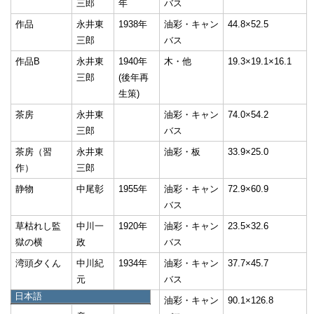
三郎
年
バス
作品
永井東
1938年
油彩・キャン
44.8×52.5
三郎
バス
作品B
永井東
1940年
木・他
19.3×19.1×16.1
三郎
(後年再
生策)
茶房
永井東
油彩・キャン
74.0×54.2
三郎
バス
茶房（習
永井東
油彩・板
33.9×25.0
作）
三郎
静物
中尾彰
1955年
油彩・キャン
72.9×60.9
バス
草枯れし監
中川一
1920年
油彩・キャン
23.5×32.6
獄の横
政
バス
湾頭夕くん
中川紀
1934年
油彩・キャン
37.7×45.7
元
バス
日本語
溶鉱鑪
中島保
1962年
油彩・キャン
90.1×126.8
日本語