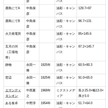
彦
バス
English
한국어
鹿島にてA
中島保
油彩・キャン
129.7×97
简体中文
彦
バス
繁體中文
鹿島にてB
中島保
油彩・キャン
96.7×131
彦
バス
火力発電所
中島保
油彩・キャン
85×145.6
彦
バス
五月の河
中島保
油彩・キャン
97.2×145.7
（工場地
彦
バス
帯）
静物
永田一
1925年
油彩・キャン
60.5×80.3
脩
バス
窓辺
永田一
1925年
油彩・キャン
91.0×65.0
脩
バス
エマンディ
中西夏
1968年
ミクストメデ
長さ25.0×幅13.0×
タシオン
之
ィア
厚さ5.0
ある食卓
中野淳
1954年
油彩・キャン
51.7×64.0