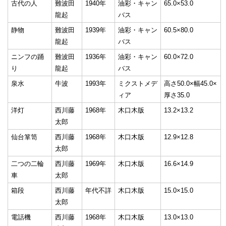
古代の人
難波田
1940年
油彩・キャン
65.0×53.0
龍起
バス
静物
難波田
1939年
油彩・キャン
60.5×80.0
龍起
バス
ニンフの踊
難波田
1936年
油彩・キャン
60.0×72.0
り
龍起
バス
泉水
牛波
1993年
ミクストメデ
高さ50.0×幅45.0×
ィア
厚さ35.0
洋灯
西川藤
1968年
木口木版
13.2×13.2
太郎
仙台箪笥
西川藤
1968年
木口木版
12.9×12.8
太郎
二つの二輪
西川藤
1969年
木口木版
16.6×14.9
車
太郎
箱段
西川藤
年代不詳
木口木版
15.0×15.0
太郎
電話機
西川藤
1968年
木口木版
13.0×13.0