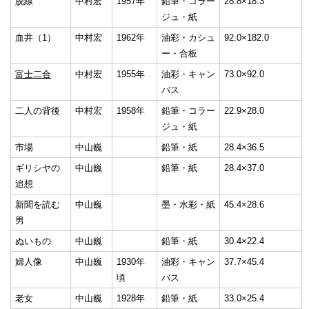
脱線
中村宏
1957年
鉛筆・コラー
28.8×18.3
ジュ・紙
血井（1）
中村宏
1962年
油彩・カシュ
92.0×182.0
ー・合板
富士二合
中村宏
1955年
油彩・キャン
73.0×92.0
バス
二人の背後
中村宏
1958年
鉛筆・コラー
22.9×28.0
ジュ・紙
市場
中山巍
鉛筆・紙
28.4×36.5
ギリシヤの
中山巍
鉛筆・紙
28.4×37.0
追想
新聞を読む
中山巍
墨・水彩・紙
45.4×28.6
男
ぬいもの
中山巍
鉛筆・紙
30.4×22.4
婦人像
中山巍
1930年
油彩・キャン
37.7×45.4
頃
バス
老女
中山巍
1928年
鉛筆・紙
33.0×25.4