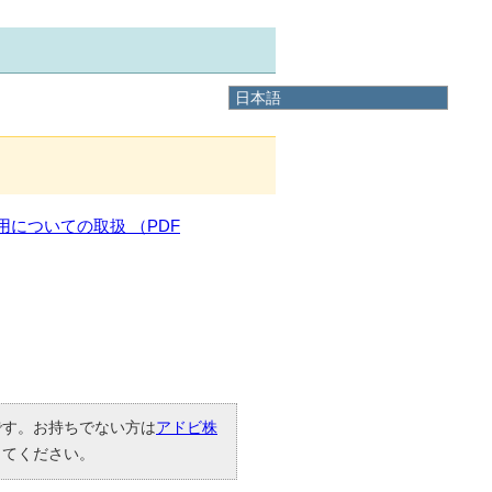
日本語
日本語
English
한국어
简体中文
繁體中文
についての取扱 （PDF
要です。お持ちでない方は
アドビ株
してください。