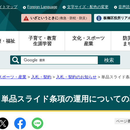
イトマップ
Foreign Language
文字サイズ・配色の変更
音声読
いざというときに
板橋区役所
リア
（救急・防犯・防災）
子育て・教育
文化・スポーツ
防
療・福祉
生涯学習
産業
ま
スポーツ・産業
>
入札・契約
>
入札・契約のお知らせ
> 単品スライド
単品スライド条項の運用についての
ページ番号