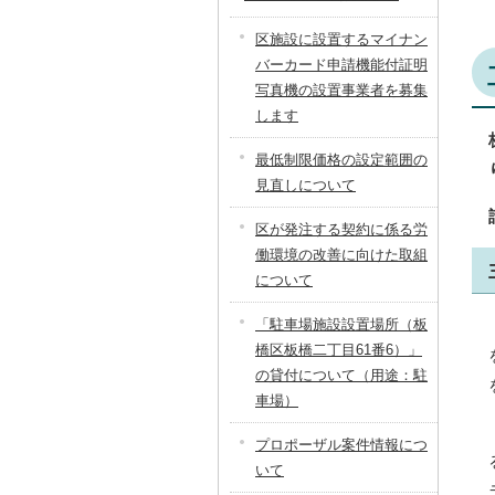
区施設に設置するマイナン
バーカード申請機能付証明
写真機の設置事業者を募集
します
最低制限価格の設定範囲の
見直しについて
区が発注する契約に係る労
働環境の改善に向けた取組
について
「駐車場施設設置場所（板
橋区板橋二丁目61番6）」
の貸付について（用途：駐
車場）
プロポーザル案件情報につ
いて