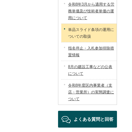
令和8年3月から適用する労
務単価及び技術者単価の運
用について
単品スライド条項の運用に
ついての取扱
指名停止・入札参加排除措
置情報
8月の建設工事などの公表
について
令和8年度区内事業者（支
店・営業所）の実態調査に
ついて
よくある質問と回答