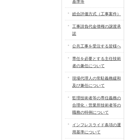
基準等
総合評価方式（工事案件）
工事請負代金債権の譲渡承
諾
公共工事を受注する皆様へ
専任を必要とする主任技術
者の兼任について
現場代理人の常駐義務緩和
及び兼任について
監理技術者等の専任義務の
合理化・営業所技術者等の
職務の特例について
インフレスライド条項の運
用基準について