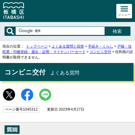
メニュー
現在の位置：
トップページ
>
よくある質問と回答
>
手続き・くらし
>
戸籍・住
民票・印鑑登録・届出・証明・マイナンバーカード
>
コンビニ交付
> 住民税の証
明書が取得できません。
コンビニ交付
よくある質問
ページ番号1045312
更新日 2023年4月27日