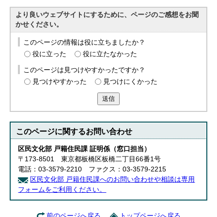
English
より良いウェブサイトにするために、ページのご感想をお聞
한국어
かせください。
简体中文
繁體中文
このページの情報は役に立ちましたか？
役に立った
役に立たなかった
このページは見つけやすかったですか？
見つけやすかった
見つけにくかった
送信
このページに関する
お問い合わせ
区民文化部 戸籍住民課 証明係（窓口担当）
〒173-8501 東京都板橋区板橋二丁目66番1号
電話：03-3579-2210 ファクス：03-3579-2215
区民文化部 戸籍住民課へのお問い合わせや相談は専用
フォームをご利用ください。
前のページへ戻る
トップページへ戻る