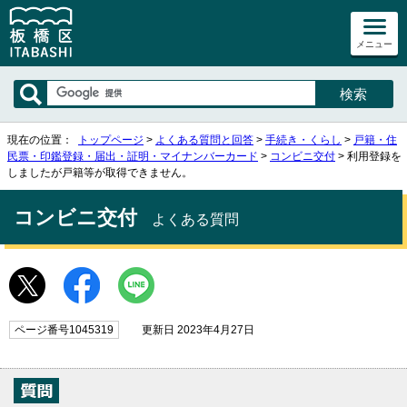
メニュー
現在の位置：
トップページ
>
よくある質問と回答
>
手続き・くらし
>
戸籍・住
民票・印鑑登録・届出・証明・マイナンバーカード
>
コンビニ交付
> 利用登録を
しましたが戸籍等が取得できません。
コンビニ交付
よくある質問
ページ番号1045319
更新日 2023年4月27日