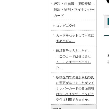
戸籍・住民票・印鑑登録・
届出・証明・マイナンバー
カード
コンビニ交付
カードをセットしても次に
進めません。
暗証番号を入力したら、
「このカードは使えませ
ん。」とエラーが出まし
た。
板橋区内での住所異動や氏
に変更がありましたがマイ
ナンバーカードの券面情報
は古いままです。コンビニ
交付は利用できますか。