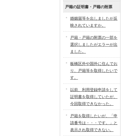
戸籍の証明書・戸籍の附票
婚姻届等を出しましたが反
映されていますか。
戸籍・戸籍の附票の一部を
選択しましたがエラーが出
ました。
板橋区外や国外に住んでお
り、戸籍等を取得したいで
す。
以前、利用登録申請をして
証明書を取得していたが、
今回取得できなかった。
戸籍を取得したいが、「申
請番号は・・・です。」と
表示され取得できない。