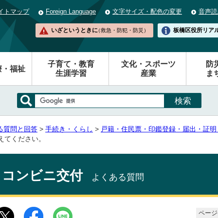
イトマップ
Foreign Language
文字サイズ・配色の変更
音声読
いざというときに
板橋区役所
リア
（救急・防犯・防災）
子育て・教育
文化・スポーツ
防
療・福祉
生涯学習
産業
ま
る質問と回答
>
手続き・くらし
>
戸籍・住民票・印鑑登録・届出・証明
えてください。
コンビニ交付
よくある質問
ページ番