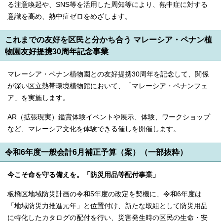
る注意喚起や、SNS等を活用した周知等により、熱中症に対する
意識を高め、熱中症ゼロをめざします。
これまでの友好を区民と分かち合う マレーシア・ペナン植
物園友好提携30周年記念事業
マレーシア・ペナン植物園との友好提携30周年を記念して、関係
が深い区立熱帯環境植物館において、「マレーシア・ペナンフェ
ア」を実施します。
AR（拡張現実）鑑賞体験イベントや展示、体験、ワークショップ
など、マレーシア文化を体験できる催しを開催します。
令和6年度一般会計6月補正予算（案）（一部抜粋）
今こそ命を守る備えを。「防災用品等配付事業」
板橋区地域防災計画の令和5年度の改定を契機に、令和6年度は
「地域防災力推進元年」と位置付け、新たな取組として防災用品
に特化したカタログの配付を行い、災害発生時の区民の生命・安