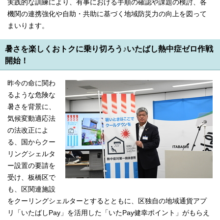
実践的な訓練により、有事における手順の確認や課題の検討、各
機関の連携強化や自助・共助に基づく地域防災力の向上を図って
まいります。
暑さを楽しくおトクに乗り切ろう♪いたばし熱中症ゼロ作戦
開始！
昨今の命に関わ
るような危険な
暑さを背景に、
気候変動適応法
の法改正によ
る、国からクー
リングシェルタ
ー設置の要請を
受け、板橋区で
も、区関連施設
をクーリングシェルターとするとともに、区独自の地域通貨アプ
リ「いたばしPay」を活用した「いたPay健幸ポイント」がもらえ