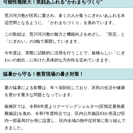
可能性無限大！笑顔あふれる“かわまちづくり”
荒川河川敷が区民に愛され、多くの人が集うにぎわいあふれる水
辺空間となるように、「かわまちづくり」を進めています。
この取組は、荒川河川敷の魅力と機能向上をめざし、「防災」と
「にぎわい」の2軸で展開していきます。
今年度は、実際に試験的に活用を行うことで、板橋らしい「にぎ
わいの創出」に向けた具体的な方向性を定めていきます。
猛暑から守る！教育現場の暑さ対策！
夏の猛暑による影響は、年々深刻化しており、区民の生活や健康
を脅かす重大な問題となっています。
板橋区では、令和6年度よりクーリングシェルター(区指定暑熱避
難施設)を進め、令和7年度時点では、区内公共施設63か所及び区
内一部薬局37か所に設置し、区内全域の熱中症対策に取り組んで
きました。