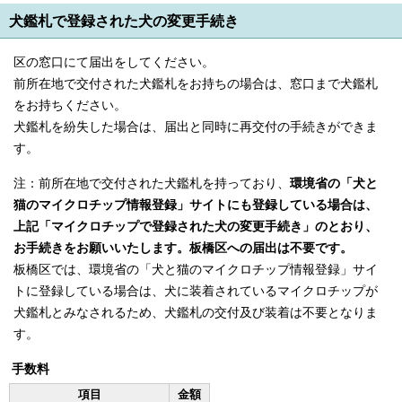
English
犬鑑札で登録された犬の変更手続き
한국어
简体中文
区の窓口にて届出をしてください。
繁體中文
前所在地で交付された犬鑑札をお持ちの場合は、窓口まで犬鑑札
をお持ちください。
犬鑑札を紛失した場合は、届出と同時に再交付の手続きができま
す。
注：前所在地で交付された犬鑑札を持っており、
環境省の「犬と
猫のマイクロチップ情報登録」サイトにも登録している場合は、
上記「マイクロチップで登録された犬の変更手続き」のとおり、
お手続きをお願いいたします。板橋区への届出は不要です。
板橋区では、環境省の「犬と猫のマイクロチップ情報登録」サイ
トに登録している場合は、犬に装着されているマイクロチップが
犬鑑札とみなされるため、犬鑑札の交付及び装着は不要となりま
す。
手数料
項目
金額