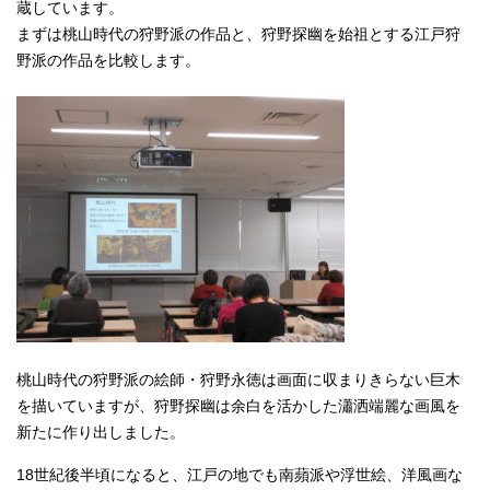
蔵しています。
English
まずは桃山時代の狩野派の作品と、狩野探幽を始祖とする江戸狩
한국어
简体中文
野派の作品を比較します。
繁體中文
桃山時代の狩野派の絵師・狩野永徳は画面に収まりきらない巨木
を描いていますが、狩野探幽は余白を活かした瀟洒端麗な画風を
新たに作り出しました。
18世紀後半頃になると、江戸の地でも南蘋派や浮世絵、洋風画な