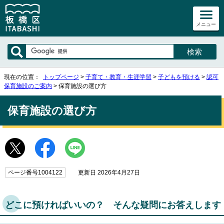
メニュー
現在の位置：
トップページ
>
子育て・教育・生涯学習
>
子どもを預ける
>
認可
保育施設のご案内
> 保育施設の選び方
保育施設の選び方
ページ番号1004122
更新日 2026年4月27日
どこに預ければいいの？ そんな疑問にお答えします