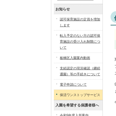
お知らせ
認可保育施設の定員を増加
します
転入予定のない方の認可保
育施設の受け入れ制限につ
いて
板橋区入園案内動画
支給認定の現況確認（継続
通園）等の手続きについて
電子申請について
保活ワンストップサービス
入園を希望する保護者様へ
令和9年度入所案内