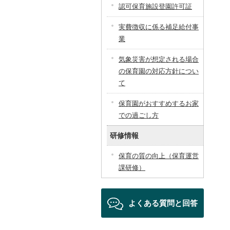
認可保育施設登園許可証
実費徴収に係る補足給付事
業
気象災害が想定される場合
の保育園の対応方針につい
て
保育園がおすすめするお家
での過ごし方
研修情報
保育の質の向上（保育運営
課研修）
よくある質問と回答