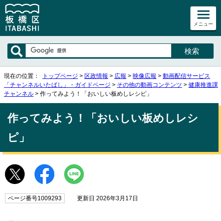
メニュー
現在の位置：
トップページ
>
区政情報
>
広報
>
映像広報
>
動画配信サービス
「チャンネルいたばし」・ガイドページ
>
その他の動画コンテンツ
>
健康推進課
チャンネル
> 作ってみよう！「おいしい板めしレシピ」
作ってみよう！「おいしい板めしレシ
ピ」
ページ番号1009293
更新日 2026年3月17日