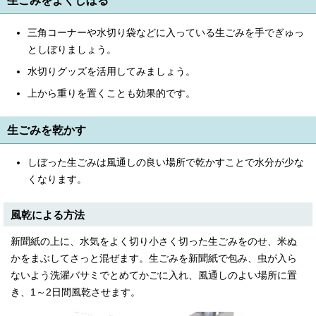
生ごみをよくしぼる
English
한국어
三角コーナーや水切り袋などに入っている生ごみを手でぎゅっ
简体中文
繁體中文
としぼりましょう。
水切りグッズを活用してみましょう。
上から重りを置くことも効果的です。
生ごみを乾かす
しぼった生ごみは風通しの良い場所で乾かすことで水分が少な
くなります。
風乾による方法
新聞紙の上に、水気をよく切り小さく切った生ごみをのせ、米ぬ
かをまぶしてさっと混ぜます。生ごみを新聞紙で包み、虫が入ら
ないよう洗濯バサミでとめてかごに入れ、風通しのよい場所に置
き、1～2日間風乾させます。