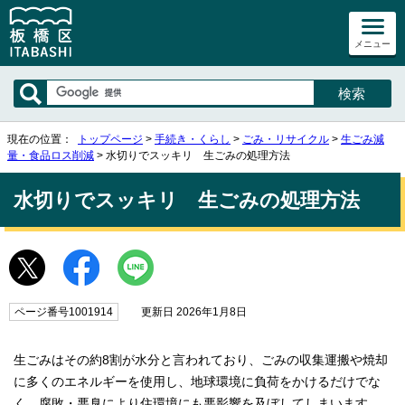
メニュー
現在の位置：
トップページ
>
手続き・くらし
>
ごみ・リサイクル
>
生ごみ減
量・食品ロス削減
> 水切りでスッキリ 生ごみの処理方法
水切りでスッキリ 生ごみの処理方法
ページ番号1001914
更新日 2026年1月8日
生ごみはその約8割が水分と言われており、ごみの収集運搬や焼却
に多くのエネルギーを使用し、地球環境に負荷をかけるだけでな
く、腐敗・悪臭により住環境にも悪影響を及ぼしてしまいます。