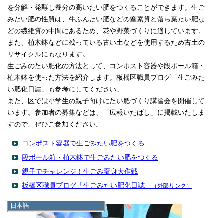
を分解・発酵し養分の高いたい肥をつくることができます。生ご
みたい肥の性質は、牛ふんたい肥などの窒素質と落ち葉たい肥な
どの繊維質の中間にあるため、花や野菜づくりに適しています。
また、植木鉢などに残っている古い土などを使用するため古土の
リサイクルにもなります。
生ごみのたい肥化の方法として、コンポスト容器や段ボール箱・
植木鉢を使った方法を紹介します。板橋区職員ブログ「生ごみた
い肥化日誌」も参考にしてください。
また、区では小学生の親子向けにたい肥づくり講習会を開催して
います。参加者の募集などは、「広報いたばし」に掲載いたしま
すので、ぜひご参加ください。
コンポスト容器で生ごみたい肥をつくる
段ボール箱・植木鉢で生ごみたい肥をつくる
親子でチャレンジ！生ごみ変身大作戦
板橋区職員ブログ「生ごみたい肥化日誌」
（外部リンク）
日本語
日本語