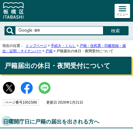
メニュー
現在の位置：
トップページ
>
手続き・くらし
>
戸籍・住民票・印鑑登録・届
出・証明・マイナンバー
>
戸籍
> 戸籍届出の休日・夜間受付について
戸籍届出の休日・夜間受付について
ページ番号1001586
更新日 2026年1月21日
日曜開庁日に戸籍の届出を出される方へ