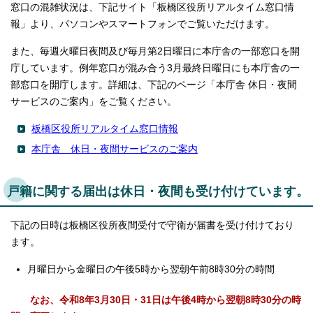
窓口の混雑状況は、下記サイト「板橋区役所リアルタイム窓口情
English
한국어
報」より、パソコンやスマートフォンでご覧いただけます。
简体中文
繁體中文
また、毎週火曜日夜間及び毎月第2日曜日に本庁舎の一部窓口を開
庁しています。例年窓口が混み合う3月最終日曜日にも本庁舎の一
部窓口を開庁します。詳細は、下記のページ「本庁舎 休日・夜間
サービスのご案内」をご覧ください。
板橋区役所リアルタイム窓口情報
本庁舎 休日・夜間サービスのご案内
戸籍に関する届出は休日・夜間も受け付けています。
下記の日時は板橋区役所夜間受付で守衛が届書を受け付けており
ます。
月曜日から金曜日の午後5時から翌朝午前8時30分の時間
なお、令和8年3月30日・31日は午後4時から翌朝8時30分の時