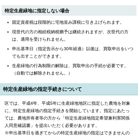
English
한국어
特定生産緑地に指定しない場合
简体中文
繁體中文
固定資産税は段階的に宅地並み課税に引き上げられます。
現世代の方の相続税納税猶予は継続されますが、次世代の方
は、適用を受けられません。
申出基準日（指定告示から30年経過）以後は、買取申出をいつ
でも出すことができます。
生産緑地の行為制限の解除は、買取申出の手続が必要です。
（自動では解除されません。）
特定生産緑地の指定手続きについて
区では、平成4年、平成5年に生産緑地地区に指定した農地を対象
に、特定生産緑地の指定手続きを開始しています。指定にあたっ
ては、農地所有者等の方から「特定生産緑地指定希望兼利害関係
人同意確認書」を提出いただく必要があります。
※申出基準日を過ぎてからの特定生産緑地の指定はできませんの