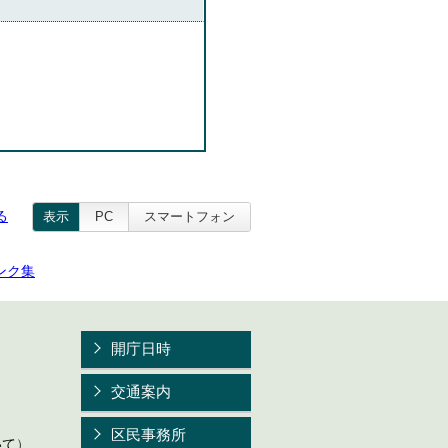
る
表示
PC
スマートフォン
ンク集
開庁日時
交通案内
区民事務所
いて
）