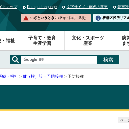
イトマップ
Foreign Language
文字サイズ・配色の変更
音声読
いざというときに
板橋区役所
リア
（救急・防犯・防災）
子育て・教育
文化・スポーツ
防
療・福祉
生涯学習
産業
ま
医療・福祉
>
健（検）診・予防接種
> 予防接種
ページ