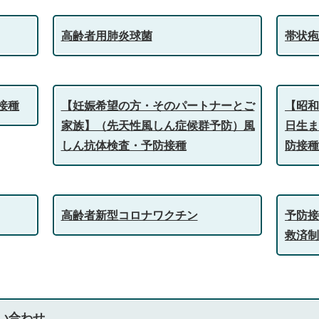
高齢者用肺炎球菌
帯状疱
接種
【妊娠希望の方・そのパートナーとご
【昭和
家族】（先天性風しん症候群予防）風
日生ま
しん抗体検査・予防接種
防接種
高齢者新型コロナワクチン
予防接
救済制
い合わせ