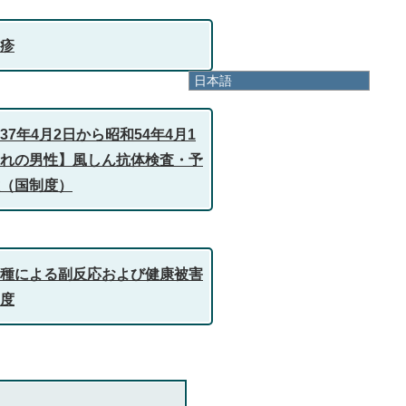
疹
日本語
日本語
English
37年4月2日から昭和54年4月1
한국어
简体中文
れの男性】風しん抗体検査・予
繁體中文
（国制度）
種による副反応および健康被害
度