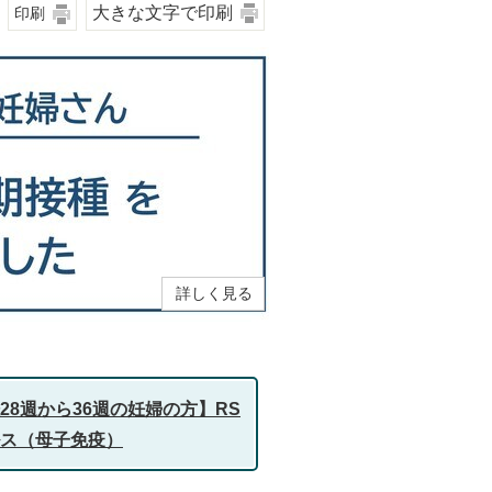
大きな文字で印刷
印刷
詳しく見る
28週から36週の妊婦の方】RS
ス（母子免疫）