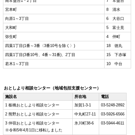
南常盤台1・2丁目
7 常盤台
宮本町
8 清水
向原1～3丁目
6 大谷口
大和町
5 富士見
弥生町
4 仲町
四葉1丁目(1番～3番〈3番10号を除く〉)
18 徳丸
四葉1丁目(3番10号、4番～31番)、2丁目
15 下赤塚
若木1～3丁目
10 中台
おとしより相談センター（地域包括支援センター）
施設名
所在地
電話
1 板橋おとしより相談センター
加賀1-3-1
03-5248-2892
2 熊野おとしより相談センター
中丸町27-11
03-5926-6566
3 仲宿おとしより相談センター
氷川町38-6
03-5944-4611
※令和5年4月1日に移転しました