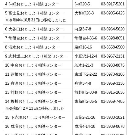
4 仲町おとしより相談センター
仲町20-5
03-5917-5201
5 富士見おとしより相談センター
大和町26‐3
03-6905‐6425
※令和4年10月31日に移転しました
6 大谷口おとしより相談センター
向原3-7-8
03-5964-5620
7 常盤台おとしより相談センター
常盤台4-36-6
03-5398-8651
8 清水おとしより相談センター
泉町16-16
03-3558-6500
9 志村坂上おとしより相談センター
小豆沢1-12-4
03-3967-2131
10 中台おとしより相談センター
若木1-21-3
03-3933-8875
11 蓮根おとしより相談センター
東坂下2-2-22
03-5970-9106
12 舟渡おとしより相談センター
舟渡3-4-8
03-3969-3136
13 前野おとしより相談センター
前野町2-30-9
03-5915-2636
14 桜川おとしより相談センター
東新町2-36-5
03-3959-7485
※令和5年2月13日に移転しました
15 下赤塚おとしより相談センター
四葉2-21-16
03-3930-1821
16 成増おとしより相談センター
成増4-14-18
03-3939-0678