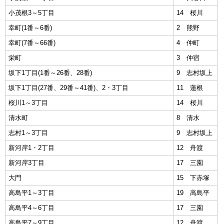
小茂根3～5丁目
14 桜川
幸町(1番～6番)
2 熊野
幸町(7番～66番)
4 仲町
栄町
3 仲宿
坂下1丁目(1番～26番、28番)
9 志村坂上
坂下1丁目(27番、29番～41番)、2・3丁目
11 蓮根
桜川1～3丁目
14 桜川
清水町
8 清水
志村1～3丁目
9 志村坂上
新河岸1・2丁目
12 舟渡
新河岸3丁目
17 三園
大門
15 下赤塚
高島平1～3丁目
19 高島平
高島平4～6丁目
17 三園
高島平7～9丁目
12 舟渡