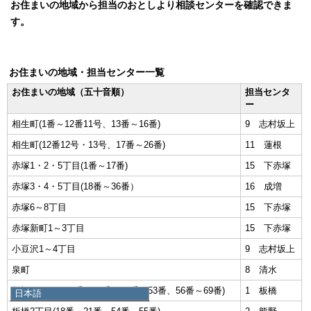
お住まいの地域から担当のおとしより相談センターを確認できま
す。
お住まいの地域・担当センター一覧
お住まいの地域（五十音順）
担当センタ
ー
相生町(1番～12番11号、13番～16番)
9 志村坂上
相生町(12番12号・13号、17番～26番)
11 蓮根
赤塚1・2・5丁目(1番～17番)
15 下赤塚
赤塚3・4・5丁目(18番～36番）
16 成増
赤塚6～8丁目
15 下赤塚
赤塚新町1～3丁目
15 下赤塚
小豆沢1～4丁目
9 志村坂上
泉町
8 清水
板橋1・2丁目(1番～17番、22番～53番、56番～69番)
1 板橋
日本語
日本語