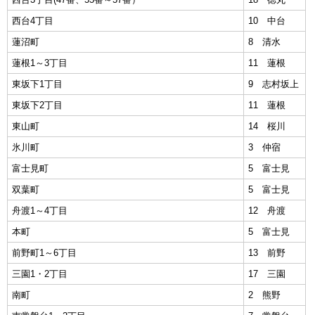
西台4丁目
10 中台
蓮沼町
8 清水
蓮根1～3丁目
11 蓮根
東坂下1丁目
9 志村坂上
東坂下2丁目
11 蓮根
東山町
14 桜川
氷川町
3 仲宿
富士見町
5 富士見
双葉町
5 富士見
舟渡1～4丁目
12 舟渡
本町
5 富士見
前野町1～6丁目
13 前野
三園1・2丁目
17 三園
南町
2 熊野