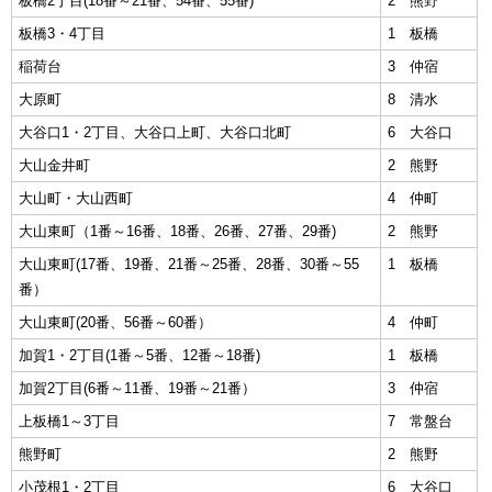
板橋2丁目(18番～21番、54番、55番)
2 熊野
English
板橋3・4丁目
1 板橋
한국어
简体中文
稲荷台
3 仲宿
繁體中文
大原町
8 清水
大谷口1・2丁目、大谷口上町、大谷口北町
6 大谷口
大山金井町
2 熊野
大山町・大山西町
4 仲町
大山東町（1番～16番、18番、26番、27番、29番)
2 熊野
大山東町(17番、19番、21番～25番、28番、30番～55
1 板橋
番）
大山東町(20番、56番～60番）
4 仲町
加賀1・2丁目(1番～5番、12番～18番)
1 板橋
加賀2丁目(6番～11番、19番～21番）
3 仲宿
上板橋1～3丁目
7 常盤台
熊野町
2 熊野
小茂根1・2丁目
6 大谷口