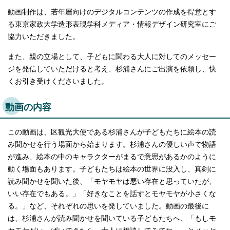
English
動画制作は、若年層向けのデジタルコンテンツの作成を得意とす
한국어
る東京家政大学造形表現学科メディア・情報デザイン研究室にご
简体中文
繁體中文
協力いただきました。
また、親の立場として、子どもに関わる大人に対してのメッセー
ジを発信していただけると考え、杉浦さんにご出演を依頼し、快
くお引き受けくださいました。
動画の内容
この動画は、区観光大使である杉浦さんが子どもたちに絵本の読
み聞かせを行う場面から始まります。杉浦さんの優しい声で物語
が進み、絵本の中のキャラクターがまるで意思があるかのように
動く場面もあります。子どもたちは絵本の世界に没入し、真剣に
読み聞かせを聞いた後、「モヤモヤは悪い存在と思っていたが、
いい存在でもある。」「好きなことを話すとモヤモヤが小さくな
る。」など、それぞれの思いを発していました。動画の最後に
は、杉浦さんが読み聞かせを聞いている子どもたちへ、「もしモ