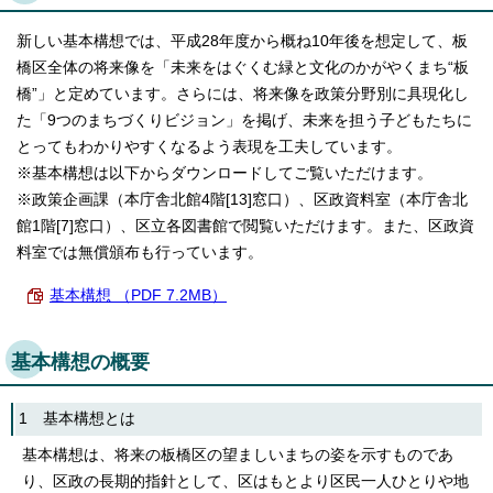
English
한국어
新しい基本構想では、平成28年度から概ね10年後を想定して、板
简体中文
橋区全体の将来像を「未来をはぐくむ緑と文化のかがやくまち“板
繁體中文
橋”」と定めています。さらには、将来像を政策分野別に具現化し
た「9つのまちづくりビジョン」を掲げ、未来を担う子どもたちに
とってもわかりやすくなるよう表現を工夫しています。
※基本構想は以下からダウンロードしてご覧いただけます。
※政策企画課（本庁舎北館4階[13]窓口）、区政資料室（本庁舎北
館1階[7]窓口）、区立各図書館で閲覧いただけます。また、区政資
料室では無償頒布も行っています。
基本構想 （PDF 7.2MB）
基本構想の概要
1 基本構想とは
基本構想は、将来の板橋区の望ましいまちの姿を示すものであ
り、区政の長期的指針として、区はもとより区民一人ひとりや地