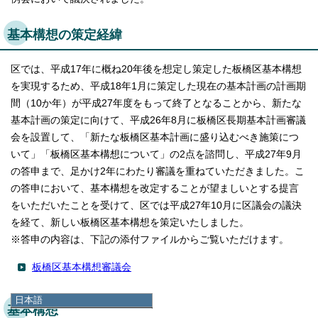
基本構想の策定経緯
区では、平成17年に概ね20年後を想定し策定した板橋区基本構想
を実現するため、平成18年1月に策定した現在の基本計画の計画期
間（10か年）が平成27年度をもって終了となることから、新たな
基本計画の策定に向けて、平成26年8月に板橋区長期基本計画審議
会を設置して、「新たな板橋区基本計画に盛り込むべき施策につ
いて」「板橋区基本構想について」の2点を諮問し、平成27年9月
の答申まで、足かけ2年にわたり審議を重ねていただきました。こ
の答申において、基本構想を改定することが望ましいとする提言
をいただいたことを受けて、区では平成27年10月に区議会の議決
を経て、新しい板橋区基本構想を策定いたしました。
※答申の内容は、下記の添付ファイルからご覧いただけます。
板橋区基本構想審議会
日本語
基本構想
日本語