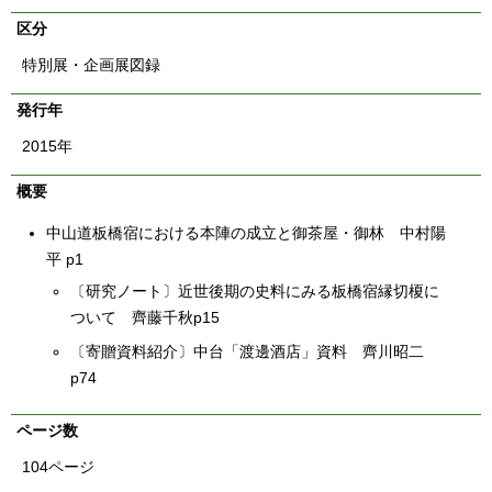
English
区分
한국어
简体中文
特別展・企画展図録
繁體中文
発行年
2015年
概要
中山道板橋宿における本陣の成立と御茶屋・御林 中村陽
平 p1
〔研究ノート〕近世後期の史料にみる板橋宿縁切榎に
ついて 齊藤千秋p15
〔寄贈資料紹介〕中台「渡邊酒店」資料 齊川昭二
p74
ページ数
104ページ