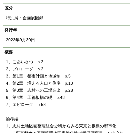
English
区分
한국어
简体中文
特別展・企画展図録
繁體中文
発行年
2023年9月30日
概要
1、ごあいさつ p.2
2、プロローグ p.2
3、第1章 都市計画と地域制 p.5
4、第2章 増える人口と住宅 p.13
5、第3章 志村への工場進出 p.28
6、第4章 工都板橋の礎 p.48
7、エピローグ p.58
論考編
1、志村土地区画整理組合史料からみる東京と板橋の都市化