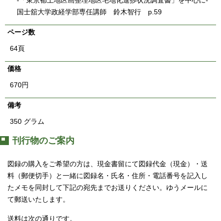
-「東京都土地区画整理地区宅地化進捗状況調査書」を中心に-
国士舘大学政経学部専任講師 鈴木智行 p.59
ページ数
64頁
価格
670円
備考
350 グラム
刊行物のご案内
図録の購入をご希望の方は、現金書留にて図録代金（現金）・送
料（郵便切手）と一緒に図録名・氏名・住所・電話番号を記入し
たメモを同封して下記の宛先までお送りください。ゆうメールに
て郵送いたします。
送料は次の通りです。