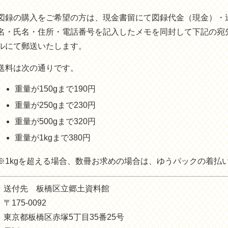
図録の購入をご希望の方は、現金書留にて図録代金（現金）・
名・氏名・住所・電話番号を記入したメモを同封して下記の宛
ルにて郵送いたします。
送料は次の通りです。
重量が150gまで190円
重量が250gまで230円
重量が500gまで320円
重量が1kgまで380円
※1kgを超える場合、数冊お求めの場合は、ゆうパックの着払
送付先 板橋区立郷土資料館
〒175-0092
東京都板橋区赤塚5丁目35番25号