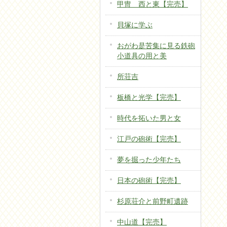
甲冑 西と東【完売】
貝塚に学ぶ
おがわ是苦集に見る鉄砲
小道具の用と美
所荘吉
板橋と光学【完売】
時代を拓いた男と女
江戸の砲術【完売】
夢を掘った少年たち
日本の砲術【完売】
杉原荘介と前野町遺跡
中山道【完売】