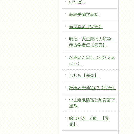
いたばし
高島平蘭学事始
当世具足【完売】
明治・大正期の人類学・
考古学者伝【完売】
かみいたばし（パンフレ
ット）
しむら【完売】
板橋と光学Vol.2【完売】
中山道板橋宿と加賀藩下
屋敷
絵はがき（4種）【完
売】