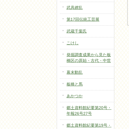
武具繚乱
第17回伝統工芸展
武蔵千葉氏
こけし
発掘調査成果から見た板
橋区の原始・古代・中世
幕末動乱
板橋と馬
あかつか
郷土資料館紀要第20号・
年報26号27号
郷土資料館紀要第19号・