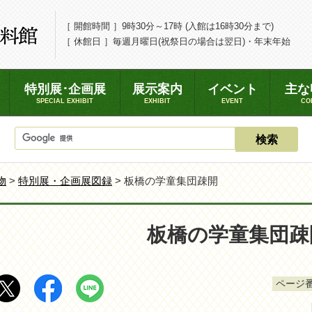
［ 開館時間 ］9時30分～17時 (入館は16時30分まで)
［ 休館日 ］毎週月曜日(祝祭日の場合は翌日)・年末年始
特別展･企画展
展示案内
イベント
主な
SPECIAL EXHIBIT
EXHIBIT
EVENT
CO
物
>
特別展・企画展図録
> 板橋の学童集団疎開
板橋の学童集団疎
ページ番