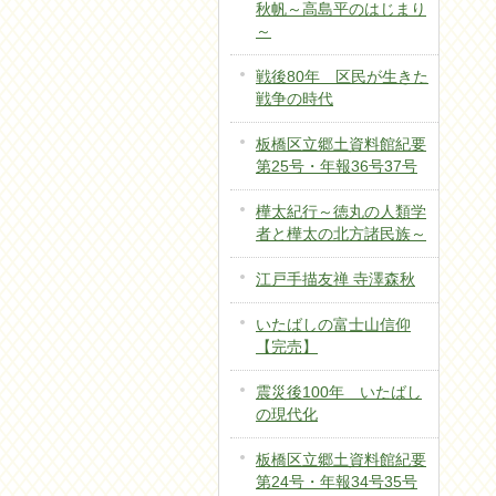
秋帆～高島平のはじまり
～
戦後80年 区民が生きた
戦争の時代
板橋区立郷土資料館紀要
第25号・年報36号37号
樺太紀行～徳丸の人類学
者と樺太の北方諸民族～
江戸手描友禅 寺澤森秋
いたばしの富士山信仰
【完売】
震災後100年 いたばし
の現代化
板橋区立郷土資料館紀要
第24号・年報34号35号