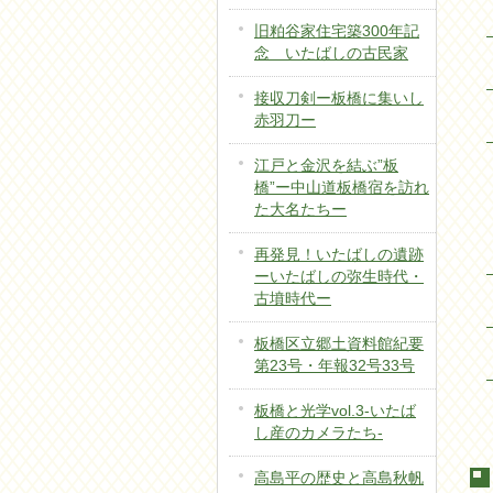
旧粕谷家住宅築300年記
念 いたばしの古民家
接収刀剣ー板橋に集いし
赤羽刀ー
江戸と金沢を結ぶ”板
橋”ー中山道板橋宿を訪れ
た大名たちー
再発見！いたばしの遺跡
ーいたばしの弥生時代・
古墳時代ー
板橋区立郷土資料館紀要
第23号・年報32号33号
板橋と光学vol.3-いたば
し産のカメラたち-
高島平の歴史と高島秋帆