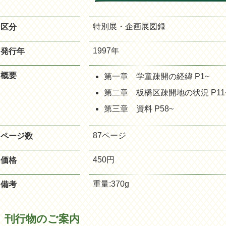
特別展・企画展図録
区分
1997年
発行年
概要
第一章 学童疎開の経緯 P1~
第二章 板橋区疎開地の状況 P11
第三章 資料 P58~
87ページ
ページ数
450円
価格
重量:370g
備考
刊行物のご案内