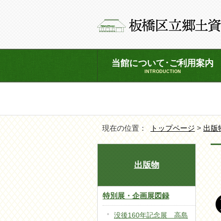
当館について･ご利用案内
INTRODUCTION
現在の位置：
トップページ
>
出版
出版物
特別展・企画展図録
没後160年記念展 高島