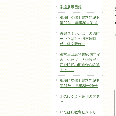
常設展示図録
板橋区立郷土資料館紀要
第22号・年報30号31号
再発見！いたばしの遺跡
ーいたばしの旧石器時
代・縄文時代ー
都営三田線開業50周年記
念「いたばし大交通展～
江戸時代の街道から鉄道
まで～」
板橋区立郷土資料館紀要
第21号・年報28号29号
水のゆくえ～荒川の歴史
～
いたばし教育ヒストリー